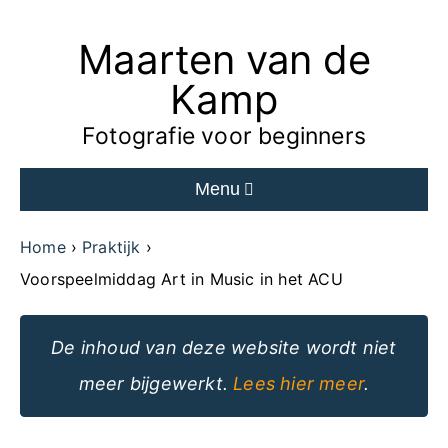
Maarten van de
Ga
naar
Kamp
de
Fotografie voor beginners
inhoud
Menu
van
de
Home
Praktijk
website
Voorspeelmiddag Art in Music in het ACU
De inhoud van deze website wordt niet
meer bijgewerkt.
Lees hier meer
.