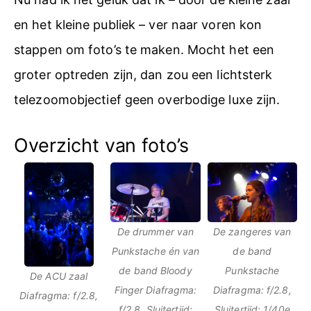
en het kleine publiek – ver naar voren kon
stappen om foto’s te maken. Mocht het een
groter optreden zijn, dan zou een lichtsterk
telezoomobjectief geen overbodige luxe zijn.
Overzicht van foto’s
De drummer van
De zangeres van
Punkstache én van
de band
de band Bloody
Punkstache
De ACU zaal
Finger Diafragma:
Diafragma: f/2.8,
Diafragma: f/2.8,
f/2.8, Sluitertijd:
Sluitertijd: 1/40e