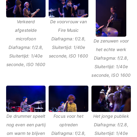
Verkeerd
De voorvrouw van
afgestelde
Fire Music
microfoon
Diafragma: f/2.8,
De zenuwen voor
Diafragma: f/2.8,
Sluitertijd: 1/40e
het echte werk
Sluitertijd: 1/40e
seconde, ISO 1600
Diafragma: f/2.8,
seconde, ISO 1600
Sluitertijd: 1/40e
seconde, ISO 1600
De drummer speelt
Focus voor het
Het jonge publiek
nog even een partij
optreden
Diafragma: f/2.8,
om warm te blijven
Diafragma: f/2.8,
Sluitertijd: 1/40e