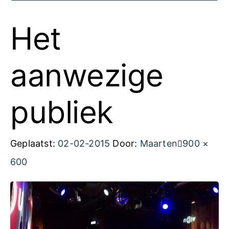
Het
aanwezige
publiek
Volledige
Geplaatst:
02-02-2015
Door:
Maarten
900 ×
grootte
600