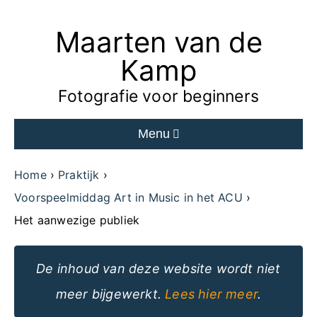
Maarten van de
Ga
naar
Kamp
de
Fotografie voor beginners
inhoud
Menu
van
de
Home
Praktijk
website
Voorspeelmiddag Art in Music in het ACU
Het aanwezige publiek
De inhoud van deze website wordt niet
meer bijgewerkt.
Lees hier meer
.