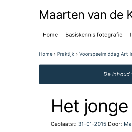
Maarten van de
Ga
naar
Home
Basiskennis fotografie
de
inhoud
Home
Praktijk
Voorspeelmiddag Art i
van
de
De inhoud 
website
Het jonge
Geplaatst:
31-01-2015
Door:
Ma