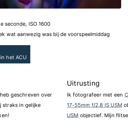
/40e seconde, ISO 1600
liek wat aanwezig was bij de voorspeelmiddag
 in het ACU
Uitrusting
k heb geschreven over
Ik fotografeer met een
C
 straks in gelijke
17-55mm f/2.8 IS USM
ob
ken!
USM
objectief. Mijn flits