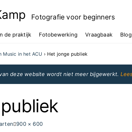
 Kamp
Fotografie voor beginners
In de praktijk
Fotobewerking
Vraagbaak
Blog
n Music in het ACU
Het jonge publiek
van deze website wordt niet meer bijgewerkt.
Lees
 publiek
Volledige
arten
900 × 600