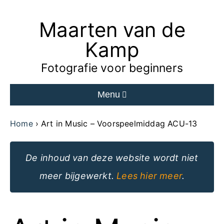
Maarten van de
Ga
naar
Kamp
de
Fotografie voor beginners
inhoud
Menu
van
de
Home
Art in Music – Voorspeelmiddag ACU-13
website
De inhoud van deze website wordt niet
meer bijgewerkt.
Lees hier meer
.