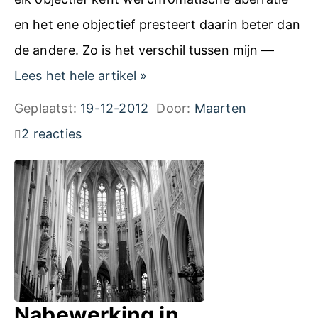
en het ene objectief presteert daarin beter dan
de andere. Zo is het verschil tussen mijn —
C
Lees het hele artikel
»
h
Geplaatst:
19-12-2012
Door:
Maarten
r
2 reacties
o
m
a
t
i
s
c
Nabewerking in