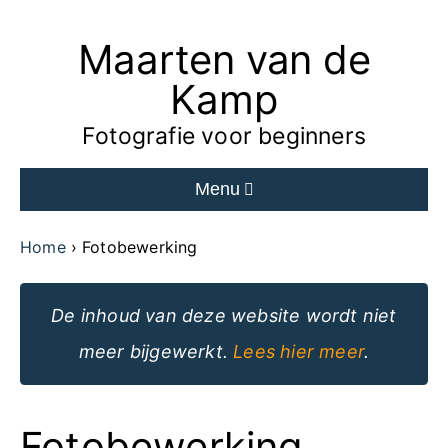
Maarten van de
Ga
naar
Kamp
de
Fotografie voor beginners
inhoud
Menu
van
de
Home
Fotobewerking
website
De inhoud van deze website wordt niet
meer bijgewerkt.
Lees hier meer
.
Fotobewerking