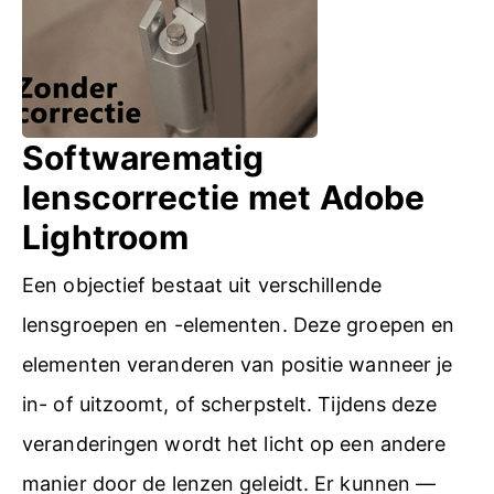
e
r
r
k
w
i
i
n
Softwarematig
j
g
lenscorrectie met Adobe
d
i
Lightroom
e
n
r
Een objectief bestaat uit verschillende
P
e
lensgroepen en -elementen. Deze groepen en
h
n
elementen veranderen van positie wanneer je
o
m
in- of uitzoomt, of scherpstelt. Tijdens deze
t
e
veranderingen wordt het licht op een andere
o
t
manier door de lenzen geleidt. Er kunnen —