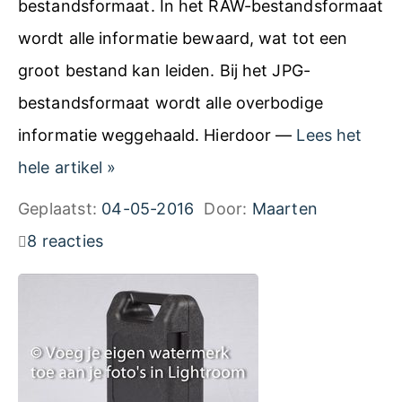
bestandsformaat. In het RAW-bestandsformaat
wordt alle informatie bewaard, wat tot een
groot bestand kan leiden. Bij het JPG-
bestandsformaat wordt alle overbodige
informatie weggehaald. Hierdoor —
Lees het
R
hele artikel
»
A
Geplaatst:
04-05-2016
Door:
Maarten
W
8 reacties
f
o
t
o
’