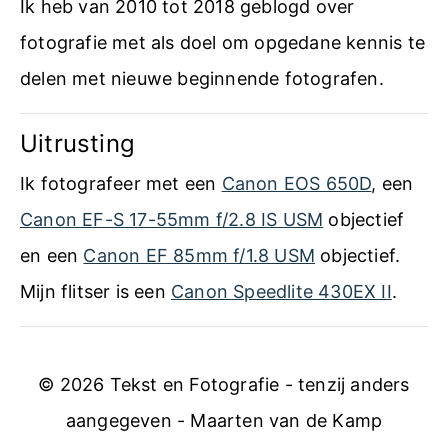
o
Ik heb van 2010 tot 2018 geblogd over
g
r
m
fotografie met als doel om opgedane kennis te
l
a
delen met nieuwe beginnende fotografen.
e
s
n
t
Uitrusting
s
m
Ik fotografeer met een
Canon EOS 650D
, een
c
e
Canon EF-S 17-55mm f/2.8 IS USM
objectief
o
t
en een
Canon EF 85mm f/1.8 USM
objectief.
r
z
Mijn flitser is een
Canon Speedlite 430EX II
.
r
w
e
a
c
© 2026 Tekst en Fotografie - tenzij anders
r
t
aangegeven - Maarten van de Kamp
t
i