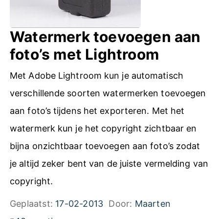
s
o
Watermerk toevoegen aan
m
foto’s met Lightroom
z
Met Adobe Lightroom kun je automatisch
e
verschillende soorten watermerken toevoegen
t
aan foto’s tijdens het exporteren. Met het
t
watermerk kun je het copyright zichtbaar en
e
bijna onzichtbaar toevoegen aan foto’s zodat
n
je altijd zeker bent van de juiste vermelding van
n
copyright.
a
Geplaatst:
17-02-2013
Door:
Maarten
a