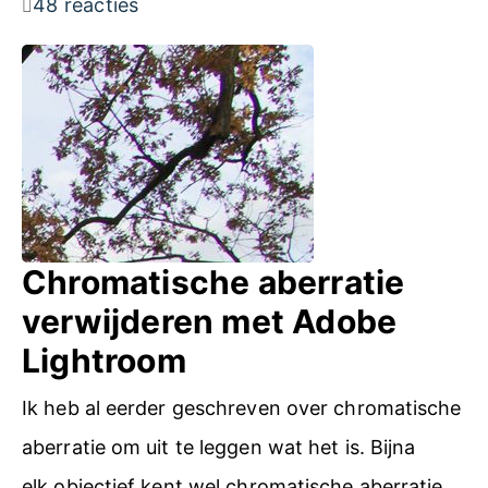
48 reacties
r
J
P
G
Chromatische aberratie
verwijderen met Adobe
Lightroom
Ik heb al eerder geschreven over chromatische
aberratie om uit te leggen wat het is. Bijna
elk objectief kent wel chromatische aberratie