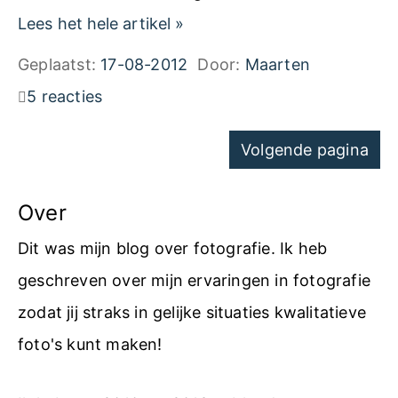
s
A
S
Lees het hele artikel
»
h
d
o
Geplaatst:
17-08-2012
Door:
Maarten
o
o
f
5 reacties
p
b
t
:
Navigatie
e
Volgende pagina
w
H
voor
L
a
o
pagina's
Over
i
r
o
g
e
Dit was mijn blog over fotografie. Ik heb
g
h
m
geschreven over mijn ervaringen in fotografie
c
t
a
zodat jij straks in gelijke situaties kwalitatieve
o
r
t
foto's kunt maken!
n
o
i
t