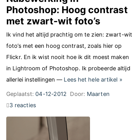
h
Photoshop: Hoog contrast
e
met zwart-wit foto’s
a
Ik vind het altijd prachtig om te zien: zwart-wit
b
foto’s met een hoog contrast, zoals hier op
e
Flickr. En ik wist nooit hoe ik dit moest maken
r
in Lightroom of Photoshop. Ik probeerde altijd
r
N
allerlei instellingen —
Lees het hele artikel
»
a
a
Geplaatst:
04-12-2012
Door:
Maarten
t
b
3 reacties
i
e
e
w
v
e