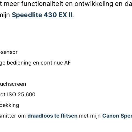
t meer functionaliteit en ontwikkeling en 
mijn
Speedlite 430 EX II
.
-sensor
ge bediening en continue AF
touchscreen
tot ISO 25.600
 dekking
nsmitter om
draadloos te flitsen
met mijn
Canon Spee