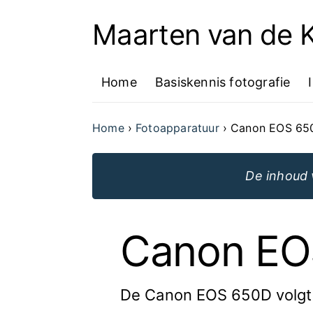
Maarten van de
Ga
naar
Home
Basiskennis fotografie
de
inhoud
Home
Fotoapparatuur
Canon EOS 65
van
de
De inhoud 
website
Canon EO
De Canon EOS 650D volgt