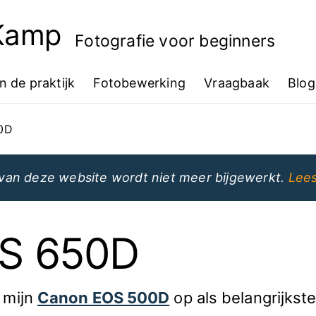
 Kamp
Fotografie voor beginners
In de praktijk
Fotobewerking
Vraagbaak
Blog
0D
van deze website wordt niet meer bijgewerkt.
Lees
S 650D
 mijn
Canon EOS 500D
op als belangrijkst