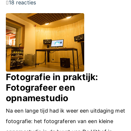
18 reacties
i
i
n
d
M
s
u
r
s
e
i
p
c
o
Fotografie in praktijk:
i
r
Fotografeer een
n
t
opnamestudio
h
a
e
Na een lange tijd had ik weer een uitdaging met
g
t
fotografie: het fotograferen van een kleine
e
A