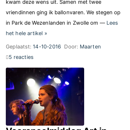
kwam deze wens uit. Samen met twee
vriendinnen ging ik ballonvaren. We stegen op
in Park de Wezenlanden in Zwolle om —
Lees
B
het hele artikel
»
a
Geplaatst:
14-10-2016
Door:
Maarten
l
5 reacties
l
o
n
v
a
a
r