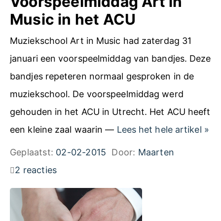
Voorspeelmiddag Art in
t
Music in het ACU
Z
Muziekschool Art in Music had zaterdag 31
w
januari een voorspeelmiddag van bandjes. Deze
o
bandjes repeteren normaal gesproken in de
l
muziekschool. De voorspeelmiddag werd
l
gehouden in het ACU in Utrecht. Het ACU heeft
e
V
een kleine zaal waarin —
Lees het hele artikel
»
n
o
Geplaatst:
02-02-2015
Door:
Maarten
a
o
2 reacties
a
r
r
s
W
p