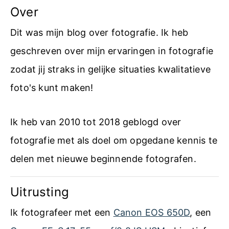
o
pagina's
Over
n
t
k
Dit was mijn blog over fotografie. Ik heb
o
e
geschreven over mijn ervaringen in fotografie
g
r
zodat jij straks in gelijke situaties kwalitatieve
r
s
foto's kunt maken!
a
t
f
Ik heb van 2010 tot 2018 geblogd over
k
e
fotografie met als doel om opgedane kennis te
a
e
delen met nieuwe beginnende fotografen.
a
r
r
e
Uitrusting
t
e
Ik fotografeer met een
Canon EOS 650D
, een
f
n