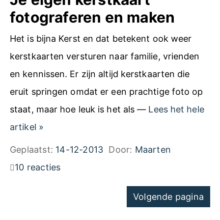
i
fotograferen en maken
n
Het is bijna Kerst en dat betekent ook weer
p
kerstkaarten versturen naar familie, vrienden
r
en kennissen. Er zijn altijd kerstkaarten die
a
eruit springen omdat er een prachtige foto op
k
staat, maar hoe leuk is het als —
Lees het hele
t
J
artikel
»
i
e
Geplaatst:
14-12-2013
Door:
Maarten
j
e
10 reacties
k
i
:
Navigatie
Volgende pagina
g
F
voor
e