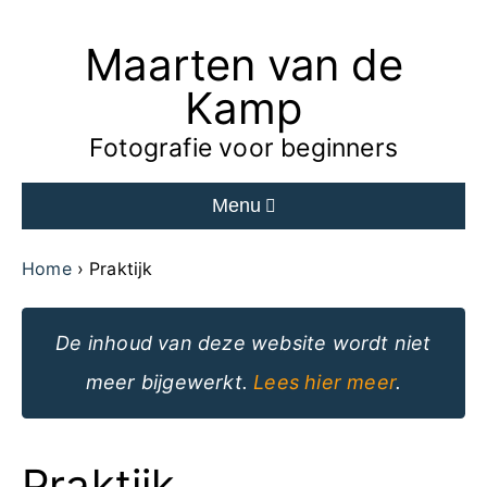
Maarten van de
Ga
naar
Kamp
de
Fotografie voor beginners
inhoud
Menu
van
de
Home
Praktijk
website
De inhoud van deze website wordt niet
meer bijgewerkt.
Lees hier meer
.
Praktijk