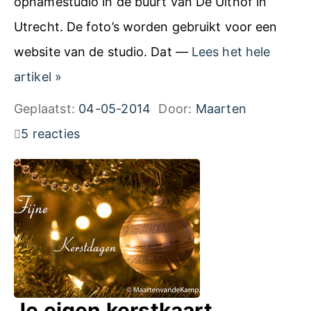
opnamestudio in de buurt van De Uithof in
i
C
Utrecht. De foto’s worden gebruikt voor een
n
U
website van de studio. Dat —
Lees het hele
L
F
artikel
»
i
o
Geplaatst:
04-05-2014
Door:
Maarten
m
t
5 reacties
b
o
u
g
r
r
g
a
f
i
e
Je eigen kerstkaart