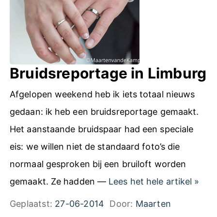
i
e
j
e
h
l
e
m
Bruidsreportage in Limburg
i
Afgelopen weekend heb ik iets totaal nieuws
d
gedaan: ik heb een bruidsreportage gemaakt.
d
Het aanstaande bruidspaar had een speciale
a
eis: we willen niet de standaard foto’s die
g
normaal gesproken bij een bruiloft worden
A
B
gemaakt. Ze hadden —
Lees het hele artikel
»
r
r
Geplaatst:
27-06-2014
Door:
Maarten
t
u