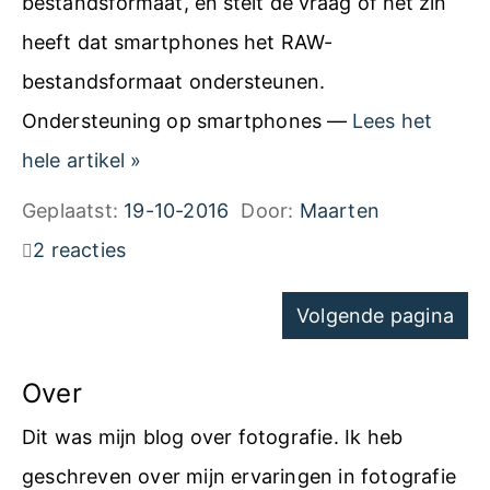
bestandsformaat, en stelt de vraag of het zin
w
heeft dat smartphones het RAW-
e
bestandsformaat ondersteunen.
n
Ondersteuning op smartphones —
Lees het
s
T
hele artikel
»
t
w
Geplaatst:
19-10-2016
Door:
Maarten
e
2 reacties
a
Navigatie
Volgende pagina
k
voor
e
pagina's
Over
r
s
Dit was mijn blog over fotografie. Ik heb
:
geschreven over mijn ervaringen in fotografie