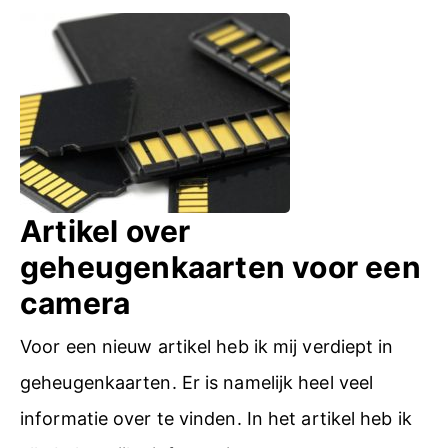
t
m
e
e
r
a
c
Artikel over
t
geheugenkaarten voor een
i
camera
e
Voor een nieuw artikel heb ik mij verdiept in
f
geheugenkaarten. Er is namelijk heel veel
informatie over te vinden. In het artikel heb ik