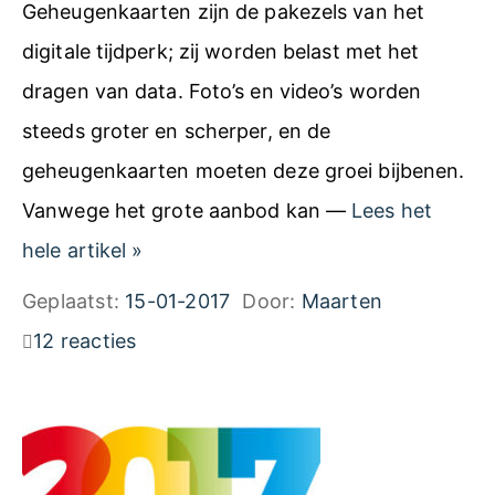
Geheugenkaarten zijn de pakezels van het
g
digitale tijdperk; zij worden belast met het
e
dragen van data. Foto’s en video’s worden
h
steeds groter en scherper, en de
e
geheugenkaarten moeten deze groei bijbenen.
u
Vanwege het grote aanbod kan —
Lees het
g
K
hele artikel
»
e
o
Geplaatst:
15-01-2017
Door:
Maarten
n
o
12 reacties
k
p
a
a
a
d
r
v