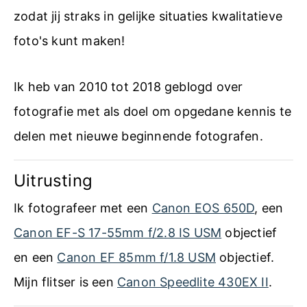
J
zodat jij straks in gelijke situaties kwalitatieve
P
foto's kunt maken!
E
Ik heb van 2010 tot 2018 geblogd over
G
fotografie met als doel om opgedane kennis te
v
delen met nieuwe beginnende fotografen.
e
r
Uitrusting
s
Ik fotografeer met een
Canon EOS 650D
, een
u
Canon EF-S 17-55mm f/2.8 IS USM
objectief
s
en een
Canon EF 85mm f/1.8 USM
objectief.
R
Mijn flitser is een
Canon Speedlite 430EX II
.
A