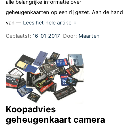
alle belangrijke informatie over
geheugenkaarten op een rij gezet. Aan de hand
A
van —
Lees het hele artikel
»
r
Geplaatst:
16-01-2017
Door:
Maarten
t
i
k
e
l
o
v
Koopadvies
e
geheugenkaart camera
r