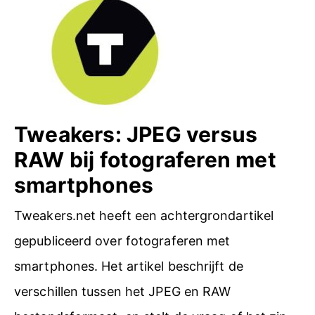
a
e
l
a
r
u
r
a
k
t
k
c
i
Tweakers: JPEG versus
a
g
RAW bij fotograferen met
m
2
smartphones
e
0
r
Tweakers.net heeft een achtergrondartikel
1
a
gepubliceerd over fotograferen met
7
smartphones. Het artikel beschrijft de
g
verschillen tussen het JPEG en RAW
e