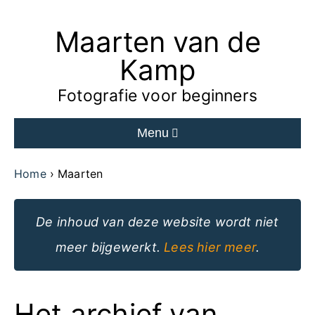
Maarten van de
Ga
naar
Kamp
de
Fotografie voor beginners
inhoud
Menu
van
de
Home
Maarten
website
De inhoud van deze website wordt niet
meer bijgewerkt.
Lees hier meer
.
Het archief van