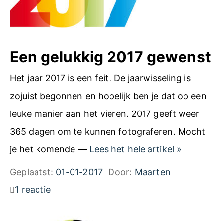
t
i
e
e
n
s
Een gelukkig 2017 gewenst
v
g
o
Het jaar 2017 is een feit. De jaarwisseling is
e
o
zojuist begonnen en hopelijk ben je dat op een
h
r
leuke manier aan het vieren. 2017 geeft weer
e
e
365 dagen om te kunnen fotograferen. Mocht
u
e
E
je het komende —
Lees het hele artikel
»
g
n
e
Geplaatst:
01-01-2017
Door:
Maarten
e
c
n
1 reactie
n
a
g
k
m
e