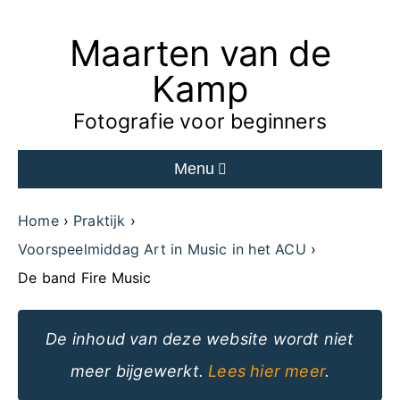
Maarten van de
Ga
naar
Kamp
de
Fotografie voor beginners
inhoud
Menu
van
de
Home
Praktijk
website
Voorspeelmiddag Art in Music in het ACU
De band Fire Music
De inhoud van deze website wordt niet
meer bijgewerkt.
Lees hier meer
.