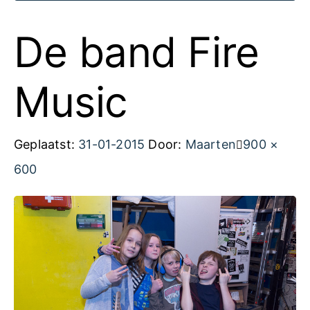
De band Fire
Music
Volledige
Geplaatst:
31-01-2015
Door:
Maarten
900 ×
grootte
600