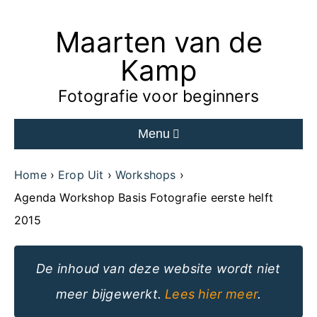
Maarten van de
Ga
naar
Kamp
de
Fotografie voor beginners
inhoud
Menu
van
de
Home
Erop Uit
Workshops
website
Agenda Workshop Basis Fotografie eerste helft
2015
De inhoud van deze website wordt niet
meer bijgewerkt.
Lees hier meer
.