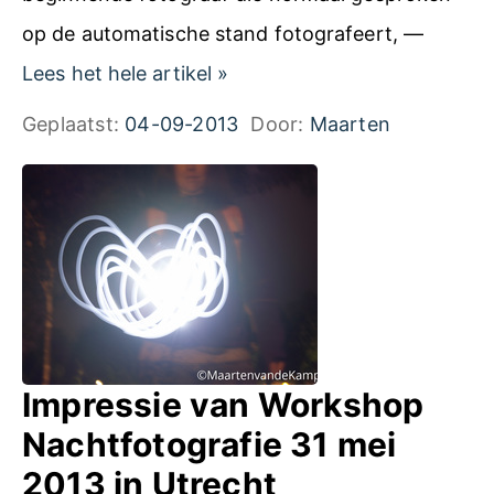
p
op de automatische stand fotografeert, —
B
1
Lees het hele artikel
»
a
9
Geplaatst:
04-09-2013
Door:
Maarten
s
o
i
k
s
t
f
o
o
b
t
e
o
r
Impressie van Workshop
g
2
Nachtfotografie 31 mei
r
0
2013 in Utrecht
a