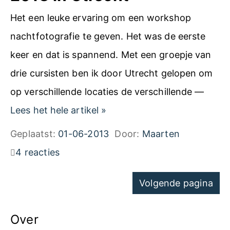
1
f
Het een leuke ervaring om een workshop
3
i
nachtfotografie te geven. Het was de eerste
W
e
keer en dat is spannend. Met een groepje van
o
F
drie cursisten ben ik door Utrecht gelopen om
r
o
op verschillende locaties de verschillende —
k
t
I
Lees het hele artikel
»
s
o
m
Geplaatst:
01-06-2013
Door:
Maarten
h
c
p
4 reacties
o
l
r
p
Navigatie
u
Volgende pagina
e
B
voor
b
s
a
pagina's
Over
.
s
s