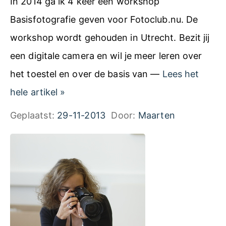
In 2014 ga ik 4 keer een workshop
h
Basisfotografie geven voor Fotoclub.nu. De
o
workshop wordt gehouden in Utrecht. Bezit jij
p
een digitale camera en wil je meer leren over
B
het toestel en over de basis van —
Lees het
a
A
hele artikel
»
s
g
Geplaatst:
29-11-2013
Door:
Maarten
i
e
s
n
F
d
o
a
t
W
o
o