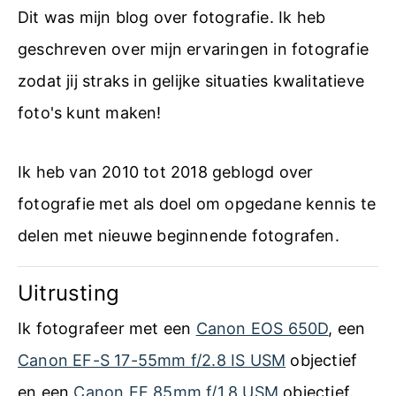
n
i
Dit was mijn blog over fotografie. Ik heb
i
u
e
geschreven over mijn ervaringen in fotografie
s
v
zodat jij straks in gelijke situaties kwalitatieve
f
a
foto's kunt maken!
o
n
t
Ik heb van 2010 tot 2018 geblogd over
W
o
fotografie met als doel om opgedane kennis te
o
g
delen met nieuwe beginnende fotografen.
r
r
k
a
Uitrusting
s
f
Ik fotografeer met een
Canon EOS 650D
, een
h
i
Canon EF-S 17-55mm f/2.8 IS USM
objectief
o
e
en een
Canon EF 85mm f/1.8 USM
objectief.