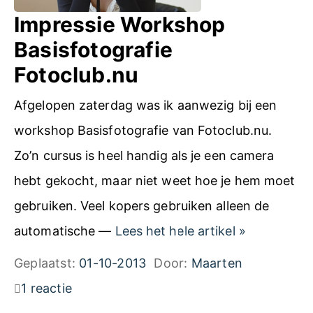
g
r
Impressie Workshop
r
k
Basisfotografie
a
s
Fotoclub.nu
f
h
i
Afgelopen zaterdag was ik aanwezig bij een
o
e
workshop Basisfotografie van Fotoclub.nu.
p
e
Zo’n cursus is heel handig als je een camera
B
e
hebt gekocht, maar niet weet hoe je hem moet
a
r
gebruiken. Veel kopers gebruiken alleen de
s
s
I
automatische —
Lees het hele artikel
»
i
t
m
Geplaatst:
01-10-2013
Door:
Maarten
s
e
p
1 reactie
f
h
r