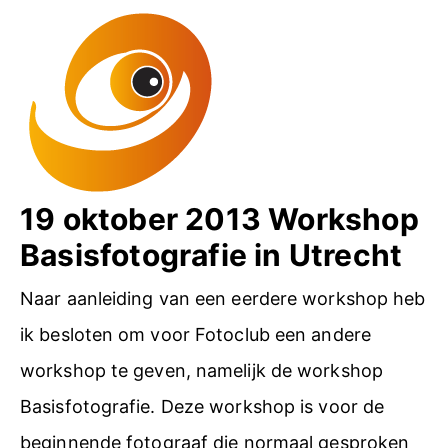
o
e
e
t
l
s
o
f
s
g
t
i
r
2
e
a
0
W
19 oktober 2013 Workshop
f
1
o
Basisfotografie in Utrecht
i
5
r
e
Naar aanleiding van een eerdere workshop heb
k
2
ik besloten om voor Fotoclub een andere
s
0
workshop te geven, namelijk de workshop
h
1
Basisfotografie. Deze workshop is voor de
o
4
beginnende fotograaf die normaal gesproken