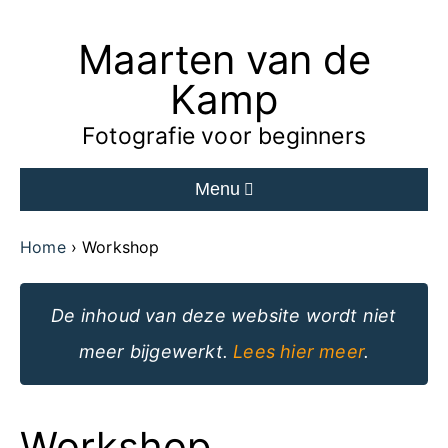
Maarten van de
Ga
naar
Kamp
de
Fotografie voor beginners
inhoud
Menu
van
de
Home
Workshop
website
De inhoud van deze website wordt niet
meer bijgewerkt.
Lees hier meer
.
Workshop