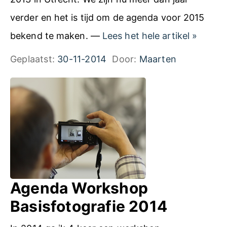
verder en het is tijd om de agenda voor 2015
A
bekend te maken. —
Lees het hele artikel
»
g
Geplaatst:
30-11-2014
Door:
Maarten
e
n
d
a
W
o
r
Agenda Workshop
k
Basisfotografie 2014
s