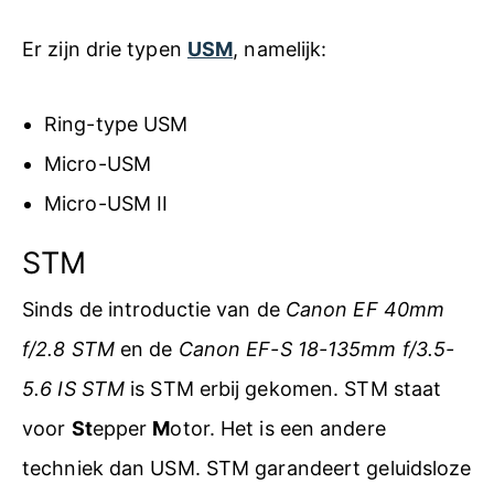
Er zijn drie typen
USM
, namelijk:
Ring-type USM
Micro-USM
Micro-USM II
STM
Sinds de introductie van de
Canon EF 40mm
f/2.8 STM
en de
Canon EF-S 18-135mm f/3.5-
5.6 IS STM
is STM erbij gekomen. STM staat
voor
St
epper
M
otor. Het is een andere
techniek dan USM. STM garandeert geluidsloze