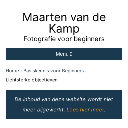
Maarten van de
Ga
naar
Kamp
de
Fotografie voor beginners
inhoud
Menu
van
de
Home
Basiskennis voor Beginners
website
Lichtsterke objectieven
De inhoud van deze website wordt niet
meer bijgewerkt.
Lees hier meer
.