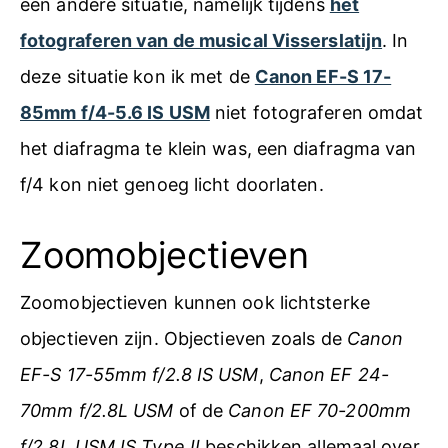
een andere situatie, namelijk tijdens
het
fotograferen van de musical Visserslatijn
. In
deze situatie kon ik met de
Canon EF-S 17-
85mm f/4-5.6 IS USM
niet fotograferen omdat
het diafragma te klein was, een diafragma van
f/4 kon niet genoeg licht doorlaten.
Zoomobjectieven
Zoomobjectieven kunnen ook lichtsterke
objectieven zijn. Objectieven zoals de
Canon
EF-S 17-55mm f/2.8 IS USM
,
Canon EF 24-
70mm f/2.8L USM
of de
Canon EF 70-200mm
f/2.8L USM IS Type II
beschikken allemaal over