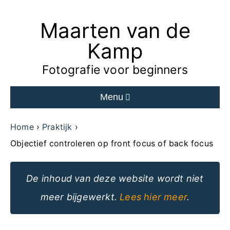
Maarten van de
Ga
naar
Kamp
de
Fotografie voor beginners
inhoud
Menu
van
de
Home
Praktijk
website
Objectief controleren op front focus of back focus
De inhoud van deze website wordt niet
meer bijgewerkt.
Lees hier meer
.