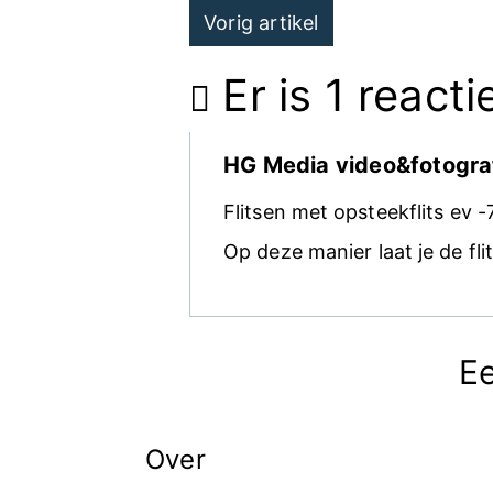
Post
Vorig artikel
navigation
Er is 1 reacti
HG Media video&fotogra
Flitsen met opsteekflits ev -
Op deze manier laat je de f
Ee
Over