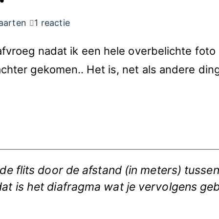
aarten
1 reactie
 afvroeg nadat ik een hele overbelichte fot
 achter gekomen.. Het is, net als andere d
 de flits door de afstand (in meters) tuss
dat is het diafragma wat je vervolgens ge