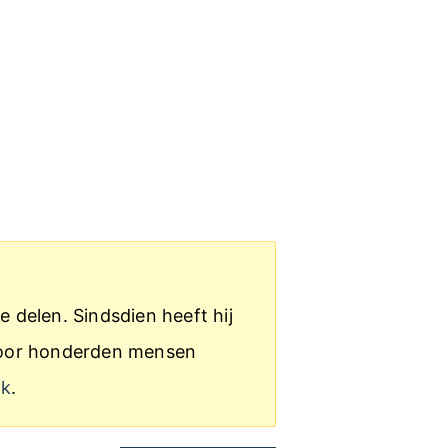
e delen. Sindsdien heeft hij
s door honderden mensen
ak
.