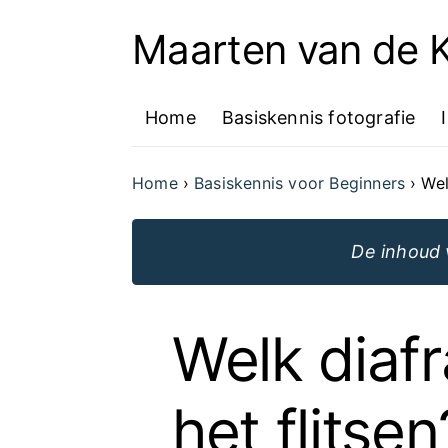
Maarten van de
Ga
naar
Home
Basiskennis fotografie
de
inhoud
Home
Basiskennis voor Beginners
Wel
van
de
De inhoud 
website
Welk diafr
het flitsen