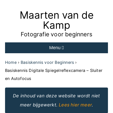
Maarten van de
Ga
naar
Kamp
de
Fotografie voor beginners
inhoud
Menu
van
de
Home
Basiskennis voor Beginners
website
Basiskennis Digitale Spiegelreflexcamera – Sluiter
en Autofocus
De inhoud van deze website wordt niet
meer bijgewerkt.
Lees hier meer
.