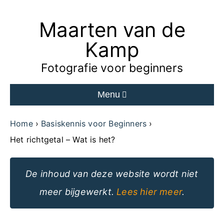
Maarten van de
Ga
naar
Kamp
de
Fotografie voor beginners
inhoud
Menu
van
de
Home
Basiskennis voor Beginners
website
Het richtgetal – Wat is het?
De inhoud van deze website wordt niet
meer bijgewerkt.
Lees hier meer
.