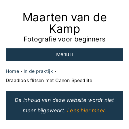
Maarten van de
Ga
naar
Kamp
de
Fotografie voor beginners
inhoud
Menu
van
de
Home
In de praktijk
website
Draadloos flitsen met Canon Speedlite
De inhoud van deze website wordt niet
meer bijgewerkt.
Lees hier meer
.