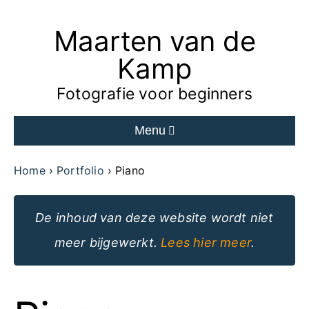
Maarten van de
Ga
naar
Kamp
de
Fotografie voor beginners
inhoud
Menu
van
de
Home
Portfolio
Piano
website
De inhoud van deze website wordt niet
meer bijgewerkt.
Lees hier meer
.