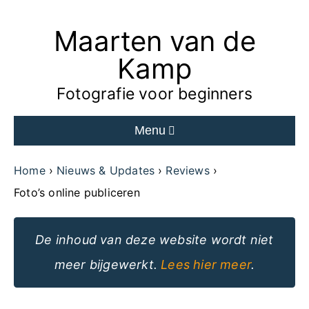
Maarten van de
Ga
naar
Kamp
de
Fotografie voor beginners
inhoud
Menu
van
de
Home
Nieuws & Updates
Reviews
website
Foto’s online publiceren
De inhoud van deze website wordt niet
meer bijgewerkt.
Lees hier meer
.