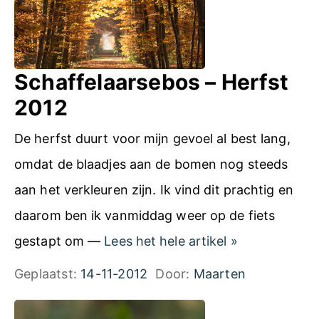
r
s
t
Schaffelaarsebos – Herfst
e
2012
f
De herfst duurt voor mijn gevoel al best lang,
a
omdat de blaadjes aan de bomen nog steeds
m
aan het verkleuren zijn. Ik vind dit prachtig en
i
daarom ben ik vanmiddag weer op de fiets
l
S
gestapt om —
Lees het hele artikel
»
i
c
Geplaatst:
14-11-2012
Door:
Maarten
e
h
f
a