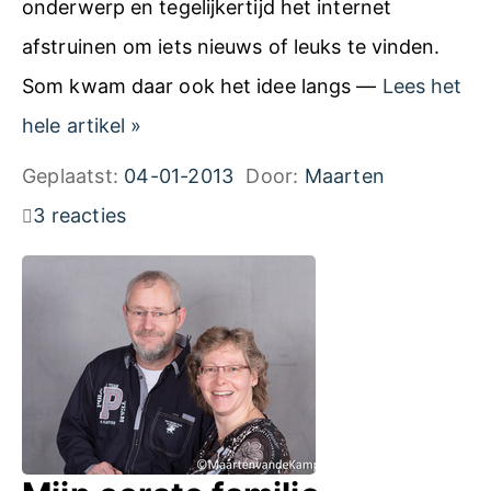
onderwerp en tegelijkertijd het internet
afstruinen om iets nieuws of leuks te vinden.
Som kwam daar ook het idee langs —
Lees het
E
hele artikel
»
l
Geplaatst:
04-01-2013
Door:
Maarten
k
3 reacties
e
w
e
e
k
e
e