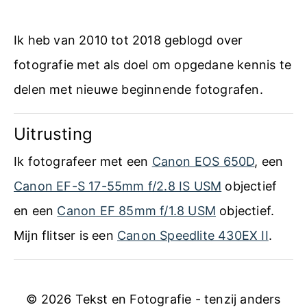
l
Ik heb van 2010 tot 2018 geblogd over
e
fotografie met als doel om opgedane kennis te
n
delen met nieuwe beginnende fotografen.
o
p
Uitrusting
D
Ik fotografeer met een
Canon EOS 650D
, een
e
Canon EF-S 17-55mm f/2.8 IS USM
objectief
G
en een
Canon EF 85mm f/1.8 USM
objectief.
i
Mijn flitser is een
Canon Speedlite 430EX II
.
n
k
e
© 2026 Tekst en Fotografie - tenzij anders