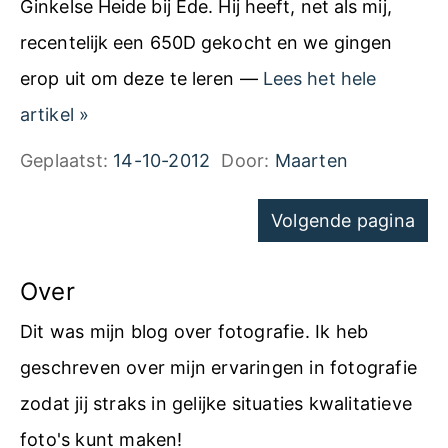
Ginkelse Heide bij Ede. Hij heeft, net als mij,
o
recentelijk een 650D gekocht en we gingen
s
erop uit om deze te leren —
Lees het hele
–
P
artikel
»
P
a
Geplaatst:
14-10-2012
Door:
Maarten
u
d
t
Navigatie
Volgende pagina
d
t
voor
e
e
pagina's
Over
n
n
s
Dit was mijn blog over fotografie. Ik heb
t
geschreven over mijn ervaringen in fotografie
o
zodat jij straks in gelijke situaties kwalitatieve
e
foto's kunt maken!