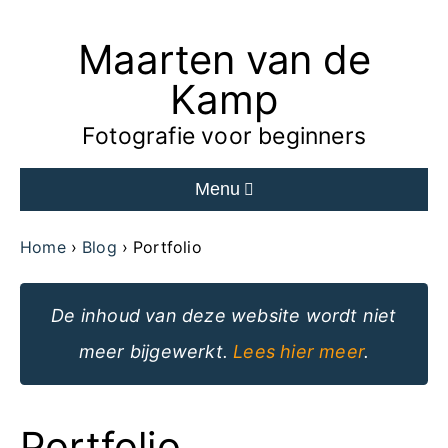
Maarten van de
Ga
naar
Kamp
de
Fotografie voor beginners
inhoud
Menu
van
de
Home
Blog
Portfolio
website
De inhoud van deze website wordt niet
meer bijgewerkt.
Lees hier meer
.
Portfolio