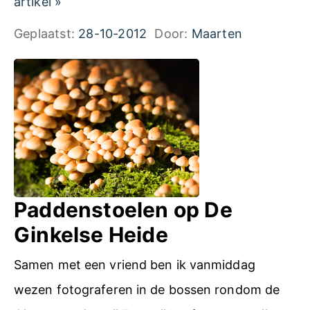
H
artikel
»
–
s
e
Geplaatst:
28-10-2012
Door:
Maarten
H
t
t
e
u
S
r
d
p
f
i
r
s
o
i
t
e
2
l
Paddenstoelen op De
0
d
Ginkelse Heide
1
e
2
Samen met een vriend ben ik vanmiddag
r
wezen fotograferen in de bossen rondom de
b