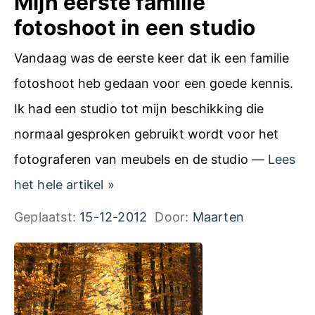
Mijn eerste familie
n
fotoshoot in een studio
f
Vandaag was de eerste keer dat ik een familie
o
fotoshoot heb gedaan voor een goede kennis.
t
Ik had een studio tot mijn beschikking die
o
normaal gesproken gebruikt wordt voor het
!
fotograferen van meubels en de studio —
Lees
M
het hele artikel
»
i
Geplaatst:
15-12-2012
Door:
Maarten
j
n
e
e