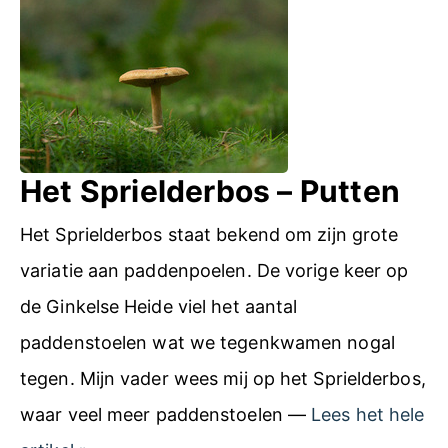
o
f
t
f
o
e
s
l
h
a
Het Sprielderbos – Putten
o
a
o
Het Sprielderbos staat bekend om zijn grote
r
t
variatie aan paddenpoelen. De vorige keer op
s
i
de Ginkelse Heide viel het aantal
e
n
paddenstoelen wat we tegenkwamen nogal
b
e
tegen. Mijn vader wees mij op het Sprielderbos,
o
e
waar veel meer paddenstoelen —
Lees het hele
s
n