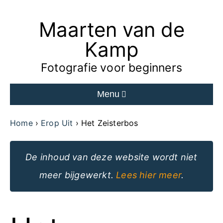
Maarten van de
Ga
naar
Kamp
de
Fotografie voor beginners
inhoud
Menu
van
de
Home
Erop Uit
Het Zeisterbos
website
De inhoud van deze website wordt niet
meer bijgewerkt.
Lees hier meer
.