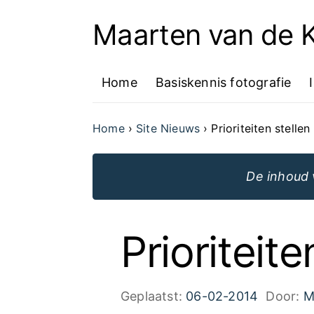
Maarten van de
Ga
naar
Home
Basiskennis fotografie
de
inhoud
Home
Site Nieuws
Prioriteiten stellen
van
de
De inhoud 
website
Prioriteite
Geplaatst:
06-02-2014
Door:
M