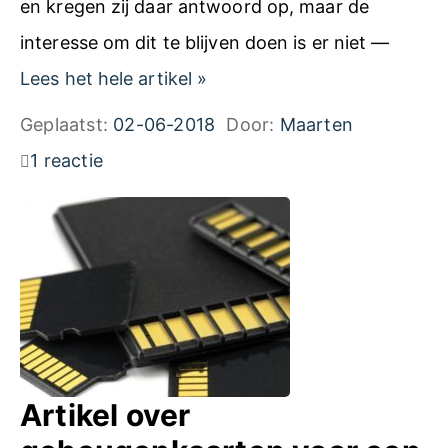
en kregen zij daar antwoord op, maar de
interesse om dit te blijven doen is er niet —
N
Lees het hele artikel
»
i
Geplaatst:
02-06-2018
Door:
Maarten
e
1 reactie
t
m
e
e
r
a
c
Artikel over
t