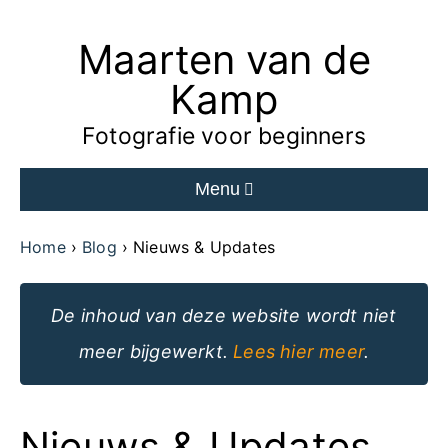
Maarten van de
Ga
naar
Kamp
de
Fotografie voor beginners
inhoud
Menu
van
de
Home
Blog
Nieuws & Updates
website
De inhoud van deze website wordt niet
meer bijgewerkt.
Lees hier meer
.
Nieuws & Updates