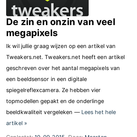
i
o
j
v
De zin en onzin van veel
f
e
megapixels
o
r
t
Ik wil jullie graag wijzen op een artikel van
e
o
Tweakers.net. Tweakers.net heeft een artikel
x
g
geschreven over het aantal megapixels van
p
r
een beeldsensor in een digitale
o
a
spiegelreflexcamera. Ze hebben vier
r
f
topmodellen gepakt en de onderlinge
t
e
beeldkwaliteit vergeleken —
Lees het hele
e
r
D
artikel
»
r
e
e