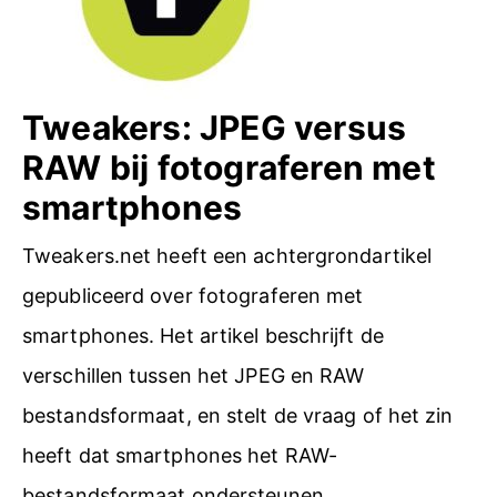
l
o
v
Tweakers: JPEG versus
e
RAW bij fotograferen met
r
smartphones
g
Tweakers.net heeft een achtergrondartikel
e
gepubliceerd over fotograferen met
h
smartphones. Het artikel beschrijft de
e
verschillen tussen het JPEG en RAW
u
bestandsformaat, en stelt de vraag of het zin
g
heeft dat smartphones het RAW-
e
bestandsformaat ondersteunen.