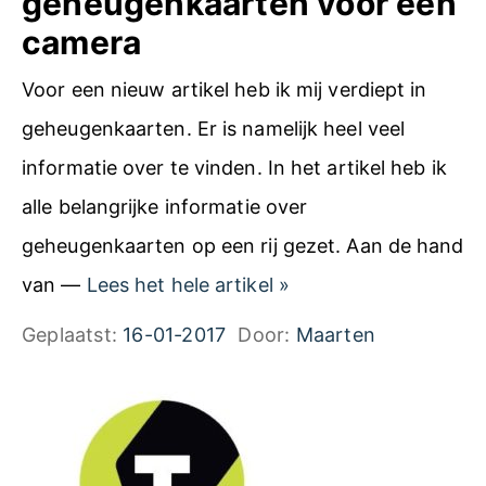
geheugenkaarten voor een
i
camera
e
Voor een nieuw artikel heb ik mij verdiept in
f
geheugenkaarten. Er is namelijk heel veel
informatie over te vinden. In het artikel heb ik
alle belangrijke informatie over
geheugenkaarten op een rij gezet. Aan de hand
A
van —
Lees het hele artikel
»
r
Geplaatst:
16-01-2017
Door:
Maarten
t
i
k
e