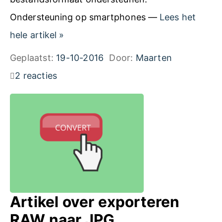
n
Ondersteuning op smartphones —
Lees het
k
T
hele artikel
»
a
w
Geplaatst:
19-10-2016
Door:
Maarten
a
e
2 reacties
r
a
t
k
e
e
n
r
v
s
o
:
o
J
Artikel over exporteren
r
P
RAW naar JPG
e