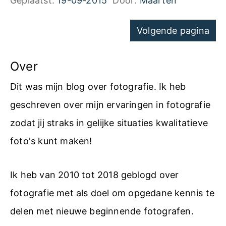
Geplaatst:
19-09-2015
Door:
Maarten
e
n
z
n
Navigatie
m
Volgende pagina
i
R
voor
e
n
A
pagina's
Over
t
e
W
s
n
Dit was mijn blog over fotografie. Ik heb
n
m
o
geschreven over mijn ervaringen in fotografie
a
a
n
zodat jij straks in gelijke situaties kwalitatieve
a
r
z
foto's kunt maken!
r
t
i
J
p
Ik heb van 2010 tot 2018 geblogd over
n
P
h
fotografie met als doel om opgedane kennis te
v
G
o
delen met nieuwe beginnende fotografen.
a