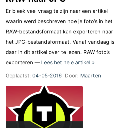
E
e
Er bleek veel vraag te zijn naar een artikel
G
n
waarin werd beschreven hoe je foto’s in het
v
c
RAW-bestandsformaat kan exporteren naar
e
a
het JPG-bestandsformaat. Vanaf vandaag is
r
m
daar in dit artikel over te lezen. RAW foto’s
s
e
A
exporteren —
Lees het hele artikel
»
u
r
r
Geplaatst:
04-05-2016
Door:
Maarten
s
a
t
R
i
A
k
W
e
b
l