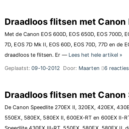
Draadloos flitsen met Canon
Met de Canon EOS 600D, EOS 650D, EOS 700D, E
7D, EOS 7D Mk II, EOS 60D, EOS 70D, 77D en de E
D
draadloos te flitsen. Er —
Lees het hele artikel
»
r
Geplaatst:
09-10-2012
Door:
Maarten
6 reacties
a
a
Draadloos flitsen met Canon 
d
l
De Canon Speedlite 270EX II, 320EX, 420EX, 430EX
o
550EX, 580EX, 580EX II, 600EX-RT en 600EX II-RT
o
Speedlite 430EX III-RT, 550EX, 580EX, 580EX II,