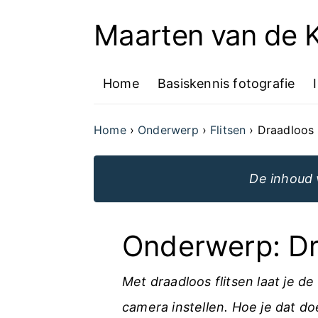
Maarten van de
Ga
naar
Home
Basiskennis fotografie
de
inhoud
Home
Onderwerp
Flitsen
Draadloos 
van
de
De inhoud 
website
Onderwerp: Dr
Met draadloos flitsen laat je de
camera instellen. Hoe je dat doe