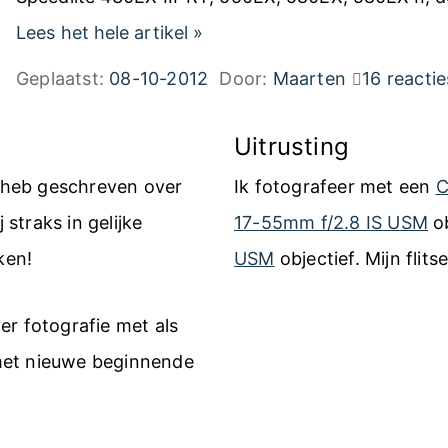
s
D
Lees het hele artikel
»
f
r
Geplaatst:
08-10-2012
Door:
Maarten
16 reactie
l
a
i
a
Uitrusting
t
d
k heb geschreven over
Ik fotografeer met een
C
s
l
 straks in gelijke
17-55mm f/2.8 IS USM
ob
e
o
ken!
USM
objectief. Mijn flits
n
o
m
s
er fotografie met als
e
f
met nieuwe beginnende
t
l
C
i