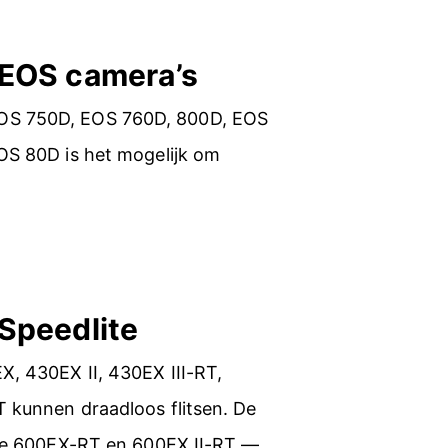
 EOS camera’s
OS 750D, EOS 760D, 800D, EOS
OS 80D is het mogelijk om
Speedlite
, 430EX II, 430EX III-RT,
 kunnen draadloos flitsen. De
 de 600EX-RT en 600EX II-RT —