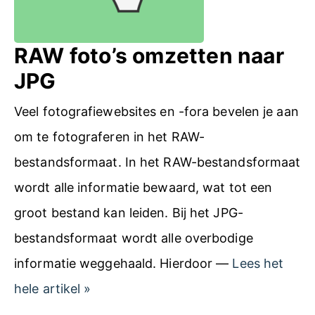
s
o
v
RAW foto’s omzetten naar
e
JPG
r
Veel fotografiewebsites en -fora bevelen je aan
e
om te fotograferen in het RAW-
x
bestandsformaat. In het RAW-bestandsformaat
p
wordt alle informatie bewaard, wat tot een
o
groot bestand kan leiden. Bij het JPG-
r
bestandsformaat wordt alle overbodige
t
informatie weggehaald. Hierdoor —
Lees het
e
R
hele artikel
»
r
A