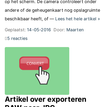
op het scherm. De camera controleert onder
l
andere of de geheugenkaart nog opslagruimte
e
C
beschikbaar heeft, of —
Lees het hele artikel
»
n
a
Geplaatst:
14-05-2016
Door:
Maarten
a
n
5 reacties
a
o
r
n
W
E
i
O
j
S
h
-
e
c
Artikel over exporteren
a