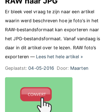
RAW naar JPG
m
Er bleek veel vraag te zijn naar een artikel
e
waarin werd beschreven hoe je foto’s in het
r
RAW-bestandsformaat kan exporteren naar
a
het JPG-bestandsformaat. Vanaf vandaag is
f
daar in dit artikel over te lezen. RAW foto’s
o
A
exporteren —
Lees het hele artikel
»
u
r
Geplaatst:
04-05-2016
Door:
Maarten
t
t
c
i
o
k
d
e
e
l