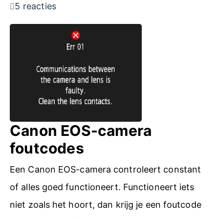
l
5 reacties
l
o
n
v
a
a
r
Canon EOS-camera
t
foutcodes
Z
Een Canon EOS-camera controleert constant
w
of alles goed functioneert. Functioneert iets
o
niet zoals het hoort, dan krijg je een foutcode
l