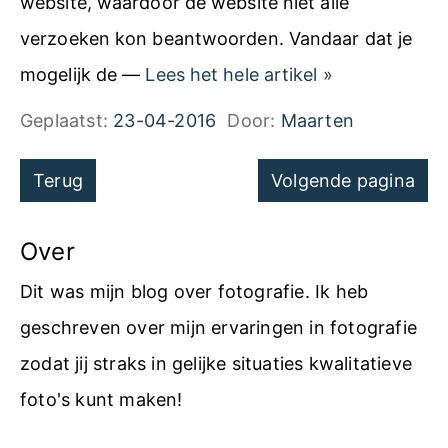
website, waardoor de website niet alle
t
verzoeken kon beantwoorden. Vandaar dat je
e
D
mogelijk de —
Lees het hele artikel
»
n
D
Geplaatst:
23-04-2016
Door:
Maarten
n
o
a
Navigatie
Terug
Volgende pagina
S
a
voor
a
r
pagina's
Over
a
J
n
Dit was mijn blog over fotografie. Ik heb
P
v
geschreven over mijn ervaringen in fotografie
G
a
zodat jij straks in gelijke situaties kwalitatieve
l
foto's kunt maken!