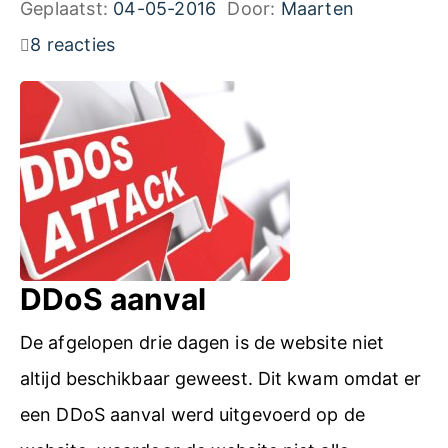
Geplaatst:
04-05-2016
Door:
Maarten
e
W
8 reacties
n
f
R
o
A
t
W
o
n
’
a
s
a
o
DDoS aanval
r
m
J
De afgelopen drie dagen is de website niet
z
P
altijd beschikbaar geweest. Dit kwam omdat er
e
G
een DDoS aanval werd uitgevoerd op de
t