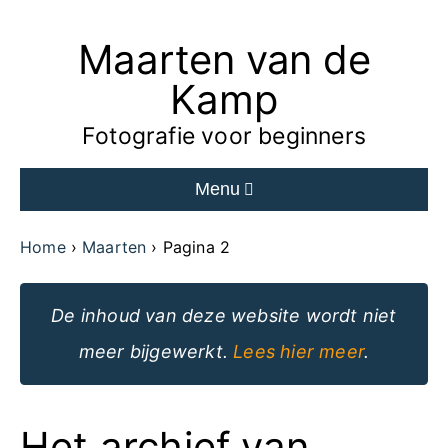
Maarten van de
Ga
naar
Kamp
de
Fotografie voor beginners
inhoud
Menu
van
de
Home
Maarten
Pagina 2
website
De inhoud van deze website wordt niet
meer bijgewerkt.
Lees hier meer
.
Het archief van