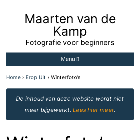
Maarten van de
Ga
naar
Kamp
de
Fotografie voor beginners
inhoud
Menu
van
de
Home
Erop Uit
Winterfoto’s
website
De inhoud van deze website wordt niet
meer bijgewerkt.
Lees hier meer
.