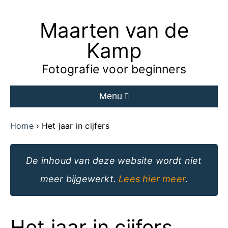
Maarten van de
Ga
naar
Kamp
de
Fotografie voor beginners
inhoud
Menu
van
de
Home
Het jaar in cijfers
website
De inhoud van deze website wordt niet
meer bijgewerkt.
Lees hier meer
.
Het jaar in cijfers