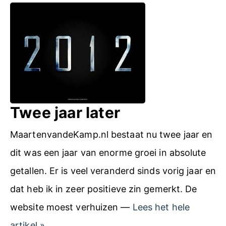
r
g
t
b
e
l
n
i
v
k
a
o
Twee jaar later
n
p
d
MaartenvandeKamp.nl bestaat nu twee jaar en
3
e
dit was een jaar van enorme groei in absolute
j
K
getallen. Er is veel veranderd sinds vorig jaar en
a
a
dat heb ik in zeer positieve zin gemerkt. De
a
m
website moest verhuizen —
Lees het hele
r
p
T
artikel
»