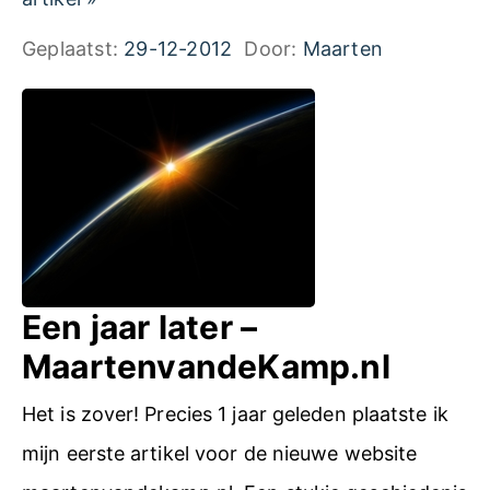
M
.
w
Geplaatst:
29-12-2012
Door:
Maarten
a
n
e
a
l
e
r
j
t
a
e
a
n
r
v
l
Een jaar later –
a
a
MaartenvandeKamp.nl
n
t
d
Het is zover! Precies 1 jaar geleden plaatste ik
e
e
mijn eerste artikel voor de nieuwe website
r
K