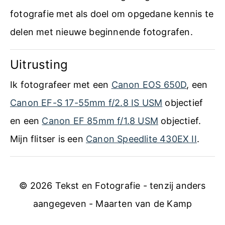
e
fotografie met als doel om opgedane kennis te
r
delen met nieuwe beginnende fotografen.
–
Uitrusting
M
a
Ik fotografeer met een
Canon EOS 650D
, een
a
Canon EF-S 17-55mm f/2.8 IS USM
objectief
r
en een
Canon EF 85mm f/1.8 USM
objectief.
t
Mijn flitser is een
Canon Speedlite 430EX II
.
e
n
© 2026 Tekst en Fotografie - tenzij anders
v
aangegeven - Maarten van de Kamp
a