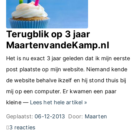
i
k
o
Terugblik op 3 jaar
p
MaartenvandeKamp.nl
4
Het is nu exact 3 jaar geleden dat ik mijn eerste
j
post plaatste op mijn website. Niemand kende
a
de website behalve ikzelf en hij stond thuis bij
a
mij op een computer. Er kwamen een paar
r
T
kleine —
Lees het hele artikel
»
M
e
Geplaatst:
06-12-2013
Door:
Maarten
a
r
3 reacties
a
u