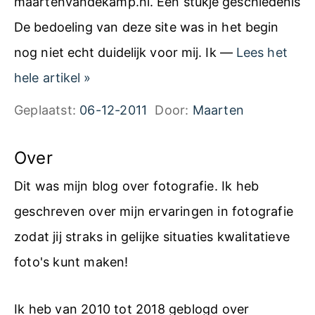
maartenvandekamp.nl. Een stukje geschiedenis
a
De bedoeling van deze site was in het begin
m
nog niet echt duidelijk voor mij. Ik —
Lees het
p
E
hele artikel
»
.
e
Geplaatst:
06-12-2011
Door:
Maarten
n
n
l
j
Over
a
Dit was mijn blog over fotografie. Ik heb
a
geschreven over mijn ervaringen in fotografie
r
zodat jij straks in gelijke situaties kwalitatieve
l
foto's kunt maken!
a
t
Ik heb van 2010 tot 2018 geblogd over