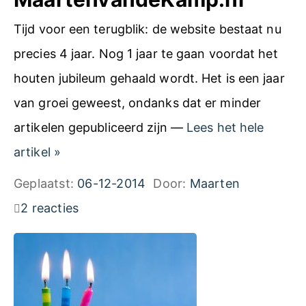
Tijd voor een terugblik: de website bestaat nu
precies 4 jaar. Nog 1 jaar te gaan voordat het
houten jubileum gehaald wordt. Het is een jaar
van groei geweest, ondanks dat er minder
artikelen gepubliceerd zijn —
Lees het hele
T
artikel
»
e
Geplaatst:
06-12-2014
Door:
Maarten
r
2 reacties
u
g
b
l