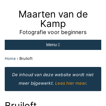
Maarten van de
Ga
naar
Kamp
de
Fotografie voor beginners
inhoud
Menu
van
de
Home
Bruiloft
website
De inhoud van deze website wordt niet
meer bijgewerkt.
Lees hier meer
.
Bruiloft