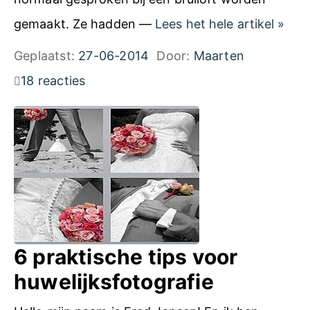
B
gemaakt. Ze hadden —
Lees het hele artikel
»
r
Geplaatst:
27-06-2014
Door:
Maarten
u
18 reacties
i
d
s
r
e
p
o
6 praktische tips voor
r
huwelijksfotografie
t