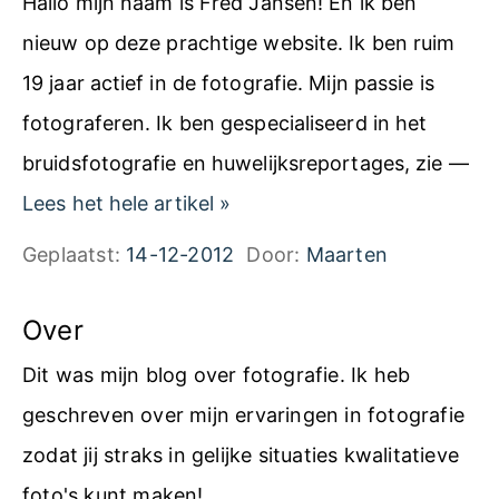
Hallo mijn naam is Fred Jansen! En ik ben
a
nieuw op deze prachtige website. Ik ben ruim
g
19 jaar actief in de fotografie. Mijn passie is
e
fotograferen. Ik ben gespecialiseerd in het
i
bruidsfotografie en huwelijksreportages, zie —
n
6
Lees het hele artikel
»
L
p
Geplaatst:
14-12-2012
Door:
Maarten
i
r
m
a
Over
b
k
Dit was mijn blog over fotografie. Ik heb
u
t
geschreven over mijn ervaringen in fotografie
r
i
zodat jij straks in gelijke situaties kwalitatieve
g
s
foto's kunt maken!