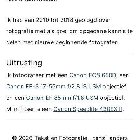
c
h
Ik heb van 2010 tot 2018 geblogd over
e
fotografie met als doel om opgedane kennis te
t
delen met nieuwe beginnende fotografen.
i
Uitrusting
p
s
Ik fotografeer met een
Canon EOS 650D
, een
v
Canon EF-S 17-55mm f/2.8 IS USM
objectief
o
en een
Canon EF 85mm f/1.8 USM
objectief.
o
Mijn flitser is een
Canon Speedlite 430EX II
.
r
h
© 2026 Tekst en Fotografie - tenzij anders