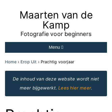
Maarten van de
Ga
naar
Kamp
de
Fotografie voor beginners
inhoud
Menu
van
de
Home
Erop Uit
Prachtig voorjaar
website
De inhoud van deze website wordt niet
meer bijgewerkt.
Lees hier meer
.