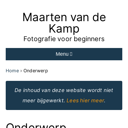
Maarten van de
Ga
naar
Kamp
de
Fotografie voor beginners
inhoud
Menu
van
de
Home
Onderwerp
website
De inhoud van deze website wordt niet
meer bijgewerkt.
Lees hier meer
.
Onderwerp