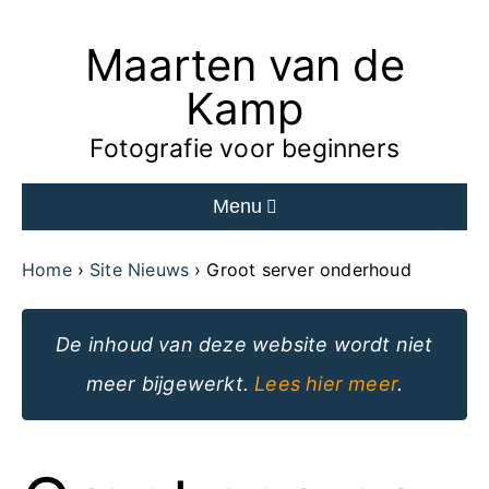
Maarten van de
Ga
naar
Kamp
de
Fotografie voor beginners
inhoud
Menu
van
de
Home
Site Nieuws
Groot server onderhoud
website
De inhoud van deze website wordt niet
meer bijgewerkt.
Lees hier meer
.