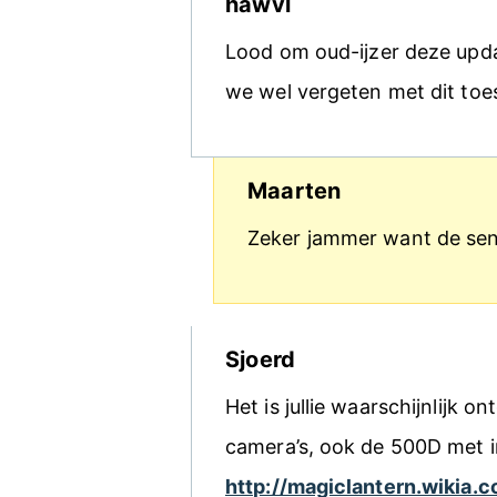
hawvl
Lood om oud-ijzer deze upda
we wel vergeten met dit toes
Maarten
Zeker jammer want de sen
Sjoerd
Het is jullie waarschijnlijk 
camera’s, ook de 500D met i
http://magiclantern.wikia.