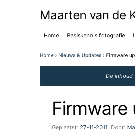
Maarten van de
Ga
naar
Home
Basiskennis fotografie
de
inhoud
Home
Nieuws & Updates
Firmware u
van
de
De inhoud 
website
Firmware
Geplaatst:
27-11-2011
Door:
Ma