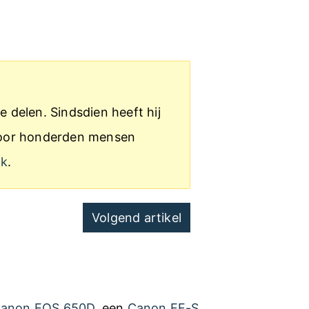
e delen. Sindsdien heeft hij
s door honderden mensen
ak
.
Volgend artikel
anon EOS 650D
, een
Canon EF-S