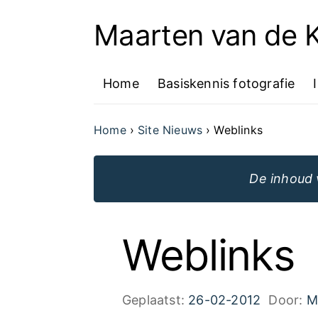
Maarten van de
Ga
naar
Home
Basiskennis fotografie
de
inhoud
Home
Site Nieuws
Weblinks
van
de
De inhoud 
website
Weblinks
Geplaatst:
26-02-2012
Door:
M