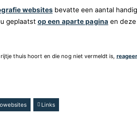
grafie websites
bevatte een aantal handige
nu geplaatst
op een aparte pagina
en deze 
t rijtje thuis hoort en die nog niet vermeldt is,
reagee
owebsites
Links