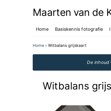
Maarten van de
Ga
naar
Home
Basiskennis fotografie
de
inhoud
Home
Witbalans grijskaart
van
de
De inhoud 
website
Witbalans grij