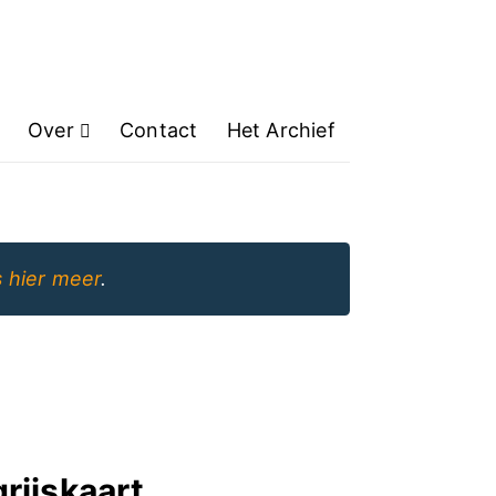
Over
Contact
Het Archief
 hier meer
.
rijskaart