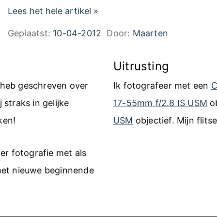
G
i
Lees het hele artikel
»
e
n
Geplaatst:
10-04-2012
Door:
Maarten
b
s
r
t
Uitrusting
u
e
k heb geschreven over
Ik fotografeer met een
C
i
l
 straks in gelijke
17-55mm f/2.8 IS USM
ob
k
l
ken!
USM
objectief. Mijn flits
e
e
e
n
er fotografie met als
n
m
met nieuwe beginnende
g
e
r
t