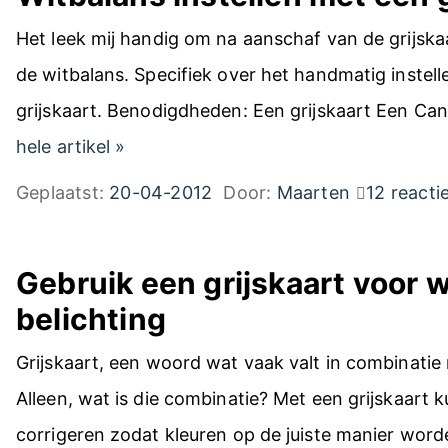
Het leek mij handig om na aanschaf van de grijskaa
de witbalans. Specifiek over het handmatig instel
grijskaart. Benodigdheden: Een grijskaart Een 
W
hele artikel
»
i
Geplaatst:
20-04-2012
Door:
Maarten
12 reacti
t
b
Gebruik een grijskaart voor w
a
belichting
l
a
Grijskaart, een woord wat vaak valt in combinatie 
n
Alleen, wat is die combinatie? Met een grijskaart ku
s
corrigeren zodat kleuren op de juiste manier wor