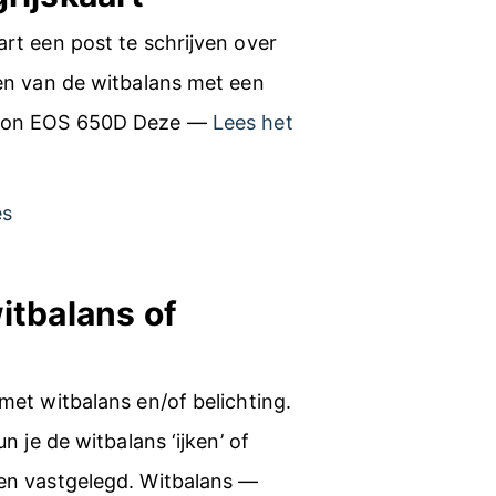
rt een post te schrijven over
len van de witbalans met een
Canon EOS 650D Deze —
Lees het
es
itbalans of
met witbalans en/of belichting.
n je de witbalans ‘ijken’ of
den vastgelegd. Witbalans —