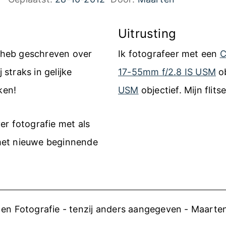
t
S
Uitrusting
p
k heb geschreven over
Ik fotografeer met een
C
r
 straks in gelijke
17-55mm f/2.8 IS USM
ob
i
ken!
USM
objectief. Mijn flits
e
l
er fotografie met als
d
met nieuwe beginnende
e
r
b
en Fotografie - tenzij anders aangegeven - Maart
o