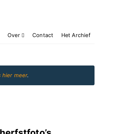
Over
Contact
Het Archief
 hier meer
.
herfstfoto’s