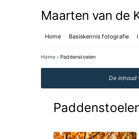
Maarten van de
Ga
naar
Home
Basiskennis fotografie
de
inhoud
Home
Paddenstoelen
van
de
De inhoud 
website
Paddenstoele