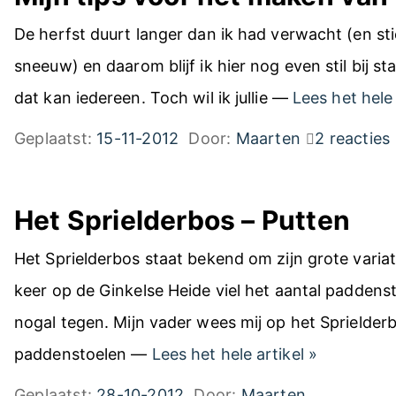
De herfst duurt langer dan ik had verwacht (en st
sneeuw) en daarom blijf ik hier nog even stil bij s
dat kan iedereen. Toch wil ik jullie —
Lees het hele
Geplaatst:
15-11-2012
Door:
Maarten
2 reacties
Het Sprielderbos – Putten
Het Sprielderbos staat bekend om zijn grote varia
keer op de Ginkelse Heide viel het aantal padde
nogal tegen. Mijn vader wees mij op het Sprielder
H
paddenstoelen —
Lees het hele artikel
»
e
Geplaatst:
28-10-2012
Door:
Maarten