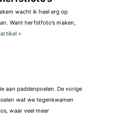
iekem wacht ik heel erg op
taan. Want herfstfoto’s maken,
M
 artikel
»
i
j
n
t
i
tie aan paddenpoelen. De vorige
p
nstoelen wat we tegenkwamen
s
bos, waar veel meer
v
o