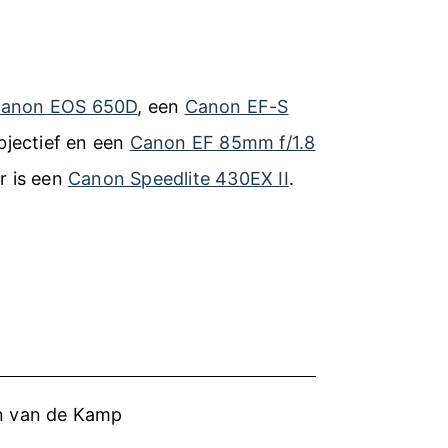
o
r
h
anon EOS 650D
, een
Canon EF-S
e
jectief en een
Canon EF 85mm f/1.8
t
er is een
Canon Speedlite 430EX II
.
m
a
k
e
n
v
en van de Kamp
a