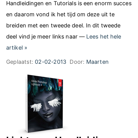
Handleidingen en Tutorials is een enorm succes
en daarom vond ik het tijd om deze uit te
breiden met een tweede deel. In dit tweede
deel vind je meer links naar —
Lees het hele
A
artikel
»
d
Geplaatst:
02-02-2013
Door:
Maarten
o
b
e
L
i
g
h