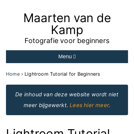
Maarten van de
Ga
naar
Kamp
de
Fotografie voor beginners
inhoud
Menu
van
de
Home
Lightroom Tutorial for Beginners
website
De inhoud van deze website wordt niet
meer bijgewerkt.
Lees hier meer
.
Lightroom Tutorial