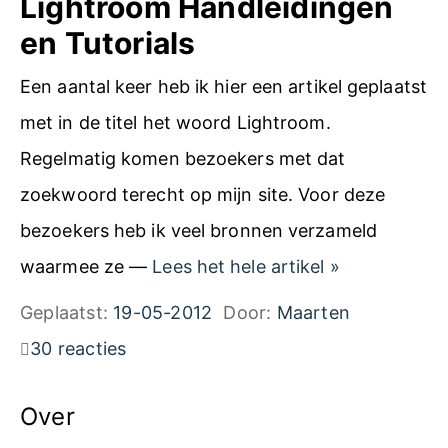
Lightroom Handleidingen
t
en Tutorials
r
Een aantal keer heb ik hier een artikel geplaatst
o
met in de titel het woord Lightroom.
o
Regelmatig komen bezoekers met dat
m
zoekwoord terecht op mijn site. Voor deze
H
bezoekers heb ik veel bronnen verzameld
a
L
waarmee ze —
Lees het hele artikel
»
n
i
Geplaatst:
19-05-2012
Door:
Maarten
d
g
30 reacties
l
h
e
t
Over
i
r