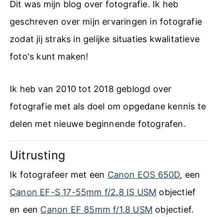
Dit was mijn blog over fotografie. Ik heb
d
o
geschreven over mijn ervaringen in fotografie
i
o
zodat jij straks in gelijke situaties kwalitatieve
n
m
foto's kunt maken!
g
H
e
a
Ik heb van 2010 tot 2018 geblogd over
n
n
fotografie met als doel om opgedane kennis te
e
d
delen met nieuwe beginnende fotografen.
n
l
T
Uitrusting
e
u
i
Ik fotografeer met een
Canon EOS 650D
, een
t
d
Canon EF-S 17-55mm f/2.8 IS USM
objectief
o
i
en een
Canon EF 85mm f/1.8 USM
objectief.
r