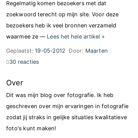
Regelmatig komen bezoekers met dat
zoekwoord terecht op mijn site. Voor deze
bezoekers heb ik veel bronnen verzameld
L
waarmee ze —
Lees het hele artikel
»
i
Geplaatst:
19-05-2012
Door:
Maarten
g
30 reacties
h
t
Over
r
Dit was mijn blog over fotografie. Ik heb
o
geschreven over mijn ervaringen in fotografie
o
zodat jij straks in gelijke situaties kwalitatieve
m
foto's kunt maken!
H