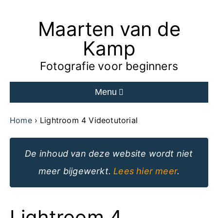
Maarten van de
Ga
naar
Kamp
de
Fotografie voor beginners
inhoud
Menu
van
de
Home
Lightroom 4 Videotutorial
website
De inhoud van deze website wordt niet
meer bijgewerkt.
Lees hier meer
.
Lightroom 4