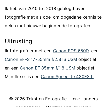
a
Ik heb van 2010 tot 2018 geblogd over
n
fotografie met als doel om opgedane kennis te
d
delen met nieuwe beginnende fotografen.
l
Uitrusting
e
i
Ik fotografeer met een
Canon EOS 650D
, een
d
Canon EF-S 17-55mm f/2.8 IS USM
objectief
i
en een
Canon EF 85mm f/1.8 USM
objectief.
n
Mijn flitser is een
Canon Speedlite 430EX II
.
g
e
© 2026 Tekst en Fotografie - tenzij anders
n