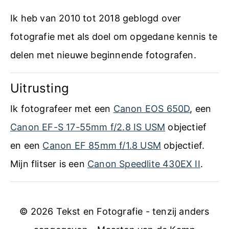
n
Ik heb van 2010 tot 2018 geblogd over
g
fotografie met als doel om opgedane kennis te
r
delen met nieuwe beginnende fotografen.
i
Uitrusting
j
s
Ik fotografeer met een
Canon EOS 650D
, een
k
Canon EF-S 17-55mm f/2.8 IS USM
objectief
a
en een
Canon EF 85mm f/1.8 USM
objectief.
a
Mijn flitser is een
Canon Speedlite 430EX II
.
r
t
© 2026 Tekst en Fotografie - tenzij anders
v