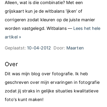
Alleen, wat is die combinatie? Met een
grijskaart kun je de witbalans ‘ijken’ of
corrigeren zodat kleuren op de juiste manier
worden vastgelegd. Witbalans —
Lees het hele
G
artikel
»
e
Geplaatst:
10-04-2012
Door:
Maarten
b
r
Over
u
Dit was mijn blog over fotografie. Ik heb
i
geschreven over mijn ervaringen in fotografie
k
zodat jij straks in gelijke situaties kwalitatieve
e
foto's kunt maken!
e