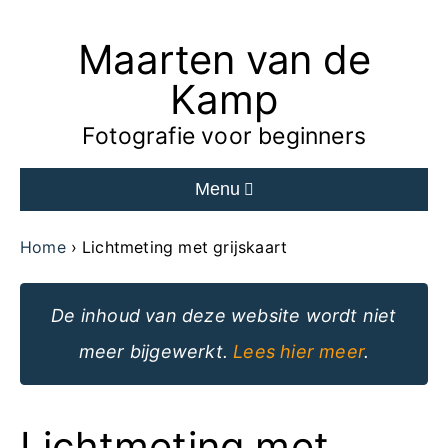
Maarten van de
Ga
naar
Kamp
de
Fotografie voor beginners
inhoud
Menu
van
de
Home
Lichtmeting met grijskaart
website
De inhoud van deze website wordt niet
meer bijgewerkt.
Lees hier meer
.
Lichtmeting met