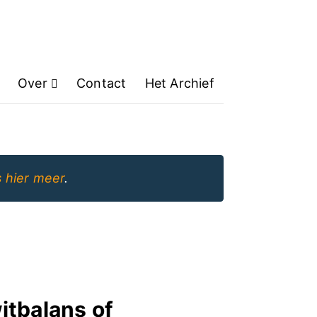
Over
Contact
Het Archief
 hier meer
.
itbalans of