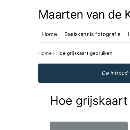
Maarten van de
Ga
naar
Home
Basiskennis fotografie
de
inhoud
Home
Hoe grijskaart gebruiken
van
de
De inhoud 
website
Hoe grijskaart