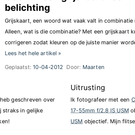
belichting
Grijskaart, een woord wat vaak valt in combinatie 
Alleen, wat is die combinatie? Met een grijskaart ku
corrigeren zodat kleuren op de juiste manier wor
G
Lees het hele artikel
»
e
Geplaatst:
10-04-2012
Door:
Maarten
b
r
Uitrusting
u
k heb geschreven over
Ik fotografeer met een
C
i
 straks in gelijke
17-55mm f/2.8 IS USM
ob
k
ken!
USM
objectief. Mijn flits
e