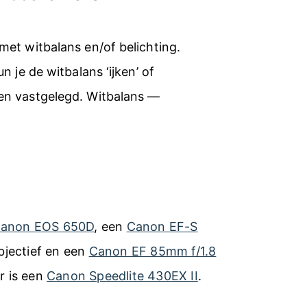
met witbalans en/of belichting.
n je de witbalans ‘ijken’ of
den vastgelegd. Witbalans —
anon EOS 650D
, een
Canon EF-S
jectief en een
Canon EF 85mm f/1.8
er is een
Canon Speedlite 430EX II
.