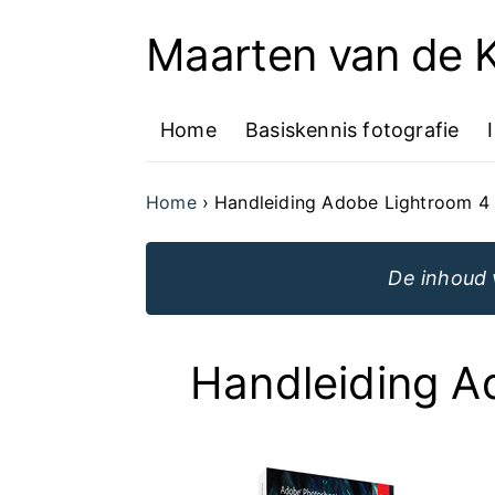
Maarten van de
Ga
naar
Home
Basiskennis fotografie
de
inhoud
Home
Handleiding Adobe Lightroom 4
van
de
De inhoud 
website
Handleiding A