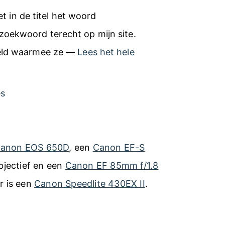
et in de titel het woord
oekwoord terecht op mijn site.
meld waarmee ze —
Lees het hele
es
anon EOS 650D
, een
Canon EF-S
jectief en een
Canon EF 85mm f/1.8
er is een
Canon Speedlite 430EX II
.