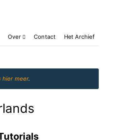
Over
Contact
Het Archief
 hier meer
.
rlands
Tutorials