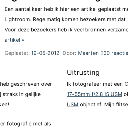
Een aantal keer heb ik hier een artikel geplaatst m
Lightroom. Regelmatig komen bezoekers met dat z
Voor deze bezoekers heb ik veel bronnen verza
L
artikel
»
i
Geplaatst:
19-05-2012
Door:
Maarten
30 reacti
g
h
Uitrusting
t
k heb geschreven over
Ik fotografeer met een
C
r
 straks in gelijke
17-55mm f/2.8 IS USM
ob
o
ken!
USM
objectief. Mijn flits
o
m
er fotografie met als