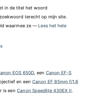
et in de titel het woord
oekwoord terecht op mijn site.
meld waarmee ze —
Lees het hele
es
anon EOS 650D
, een
Canon EF-S
jectief en een
Canon EF 85mm f/1.8
er is een
Canon Speedlite 430EX II
.