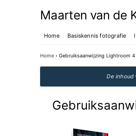
Maarten van de
Ga
naar
Home
Basiskennis fotografie
de
inhoud
Home
Gebruiksaanwijzing Lightroom 4
van
de
De inhoud 
website
Gebruiksaanwi