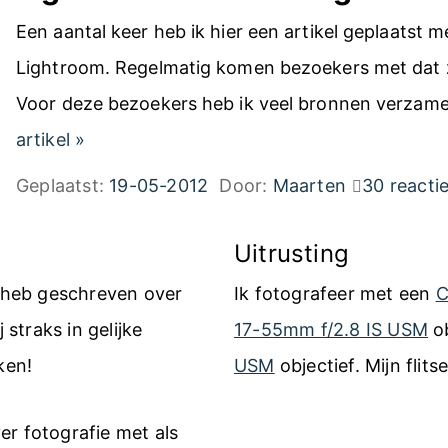
Een aantal keer heb ik hier een artikel geplaatst m
Lightroom. Regelmatig komen bezoekers met dat z
Voor deze bezoekers heb ik veel bronnen verza
L
artikel
»
i
Geplaatst:
19-05-2012
Door:
Maarten
30 reacti
g
h
Uitrusting
t
k heb geschreven over
Ik fotografeer met een
C
r
 straks in gelijke
17-55mm f/2.8 IS USM
ob
o
ken!
USM
objectief. Mijn flits
o
m
er fotografie met als