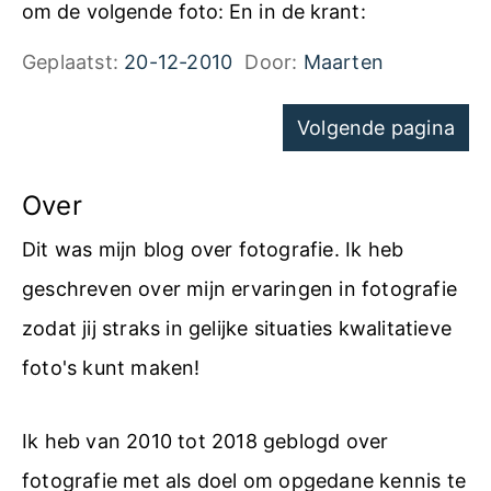
om de volgende foto: En in de krant:
a
Geplaatst:
20-12-2010
Door:
Maarten
n
h
Navigatie
Volgende pagina
e
voor
t
pagina's
Over
S
Dit was mijn blog over fotografie. Ik heb
c
geschreven over mijn ervaringen in fotografie
h
zodat jij straks in gelijke situaties kwalitatieve
a
foto's kunt maken!
f
f
Ik heb van 2010 tot 2018 geblogd over
e
fotografie met als doel om opgedane kennis te