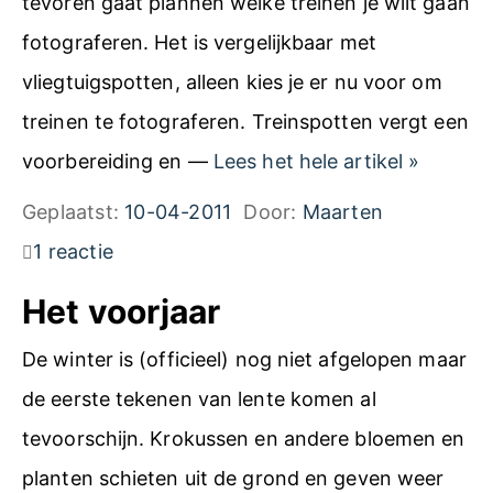
tevoren gaat plannen welke treinen je wilt gaan
B
fotograferen. Het is vergelijkbaar met
a
vliegtuigspotten, alleen kies je er nu voor om
r
treinen te fotograferen. Treinspotten vergt een
n
T
voorbereiding en —
Lees het hele artikel
»
e
r
Geplaatst:
10-04-2011
Door:
Maarten
v
e
1 reactie
e
i
l
Het voorjaar
n
d
s
De winter is (officieel) nog niet afgelopen maar
–
p
de eerste tekenen van lente komen al
S
o
tevoorschijn. Krokussen en andere bloemen en
c
t
planten schieten uit de grond en geven weer