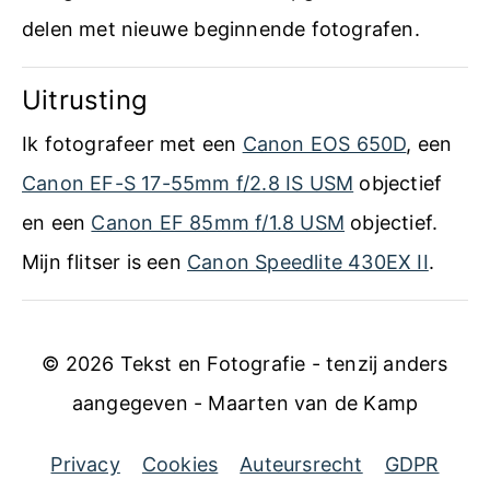
l
delen met nieuwe beginnende fotografen.
a
a
Uitrusting
r
Ik fotografeer met een
Canon EOS 650D
, een
s
Canon EF-S 17-55mm f/2.8 IS USM
objectief
e
en een
Canon EF 85mm f/1.8 USM
objectief.
B
Mijn flitser is een
Canon Speedlite 430EX II
.
o
s
© 2026 Tekst en Fotografie - tenzij anders
aangegeven - Maarten van de Kamp
Privacy
Cookies
Auteursrecht
GDPR