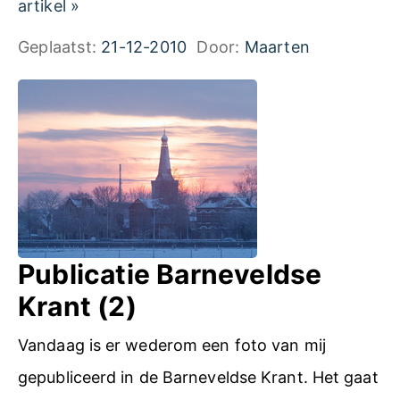
P
artikel
»
s
a
Geplaatst:
21-12-2010
Door:
Maarten
n
o
r
a
m
a
f
Publicatie Barneveldse
o
Krant (2)
t
Vandaag is er wederom een foto van mij
o
gepubliceerd in de Barneveldse Krant. Het gaat
v