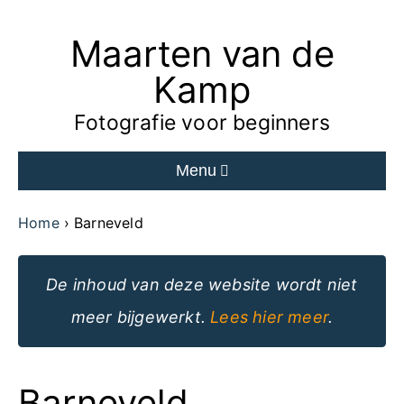
Maarten van de
Ga
naar
Kamp
de
Fotografie voor beginners
inhoud
Menu
van
de
Home
Barneveld
website
De inhoud van deze website wordt niet
meer bijgewerkt.
Lees hier meer
.
Barneveld