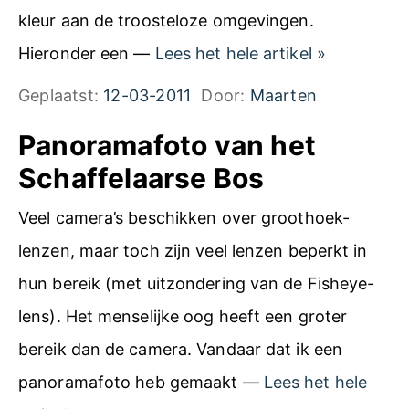
h
t
kleur aan de troosteloze omgevingen.
a
H
e
Hieronder een —
Lees het hele artikel
»
f
e
n
Geplaatst:
12-03-2011
Door:
Maarten
f
t
e
Panoramafoto van het
v
l
Schaffelaarse Bos
o
a
o
Veel camera’s beschikken over groothoek-
a
r
lenzen, maar toch zijn veel lenzen beperkt in
r
j
hun bereik (met uitzondering van de Fisheye-
s
a
lens). Het menselijke oog heeft een groter
e
a
bereik dan de camera. Vandaar dat ik een
B
r
panoramafoto heb gemaakt —
Lees het hele
o