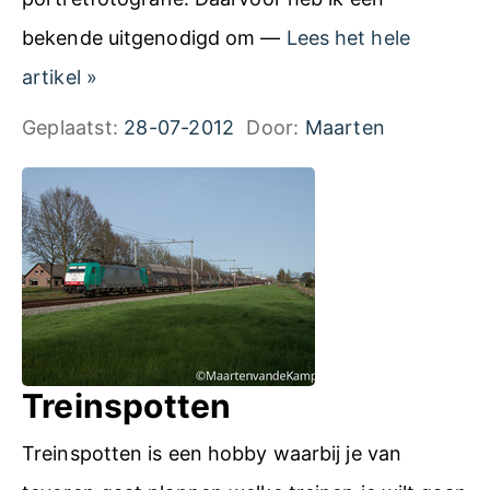
bekende uitgenodigd om —
Lees het hele
F
artikel
»
o
Geplaatst:
28-07-2012
Door:
Maarten
t
o
s
h
o
o
t
Treinspotten
i
Treinspotten is een hobby waarbij je van
n