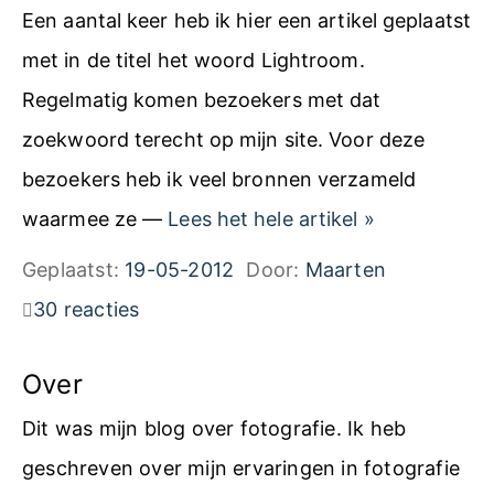
Een aantal keer heb ik hier een artikel geplaatst
met in de titel het woord Lightroom.
Regelmatig komen bezoekers met dat
zoekwoord terecht op mijn site. Voor deze
bezoekers heb ik veel bronnen verzameld
L
waarmee ze —
Lees het hele artikel
»
i
Geplaatst:
19-05-2012
Door:
Maarten
g
30 reacties
h
t
Over
r
Dit was mijn blog over fotografie. Ik heb
o
geschreven over mijn ervaringen in fotografie