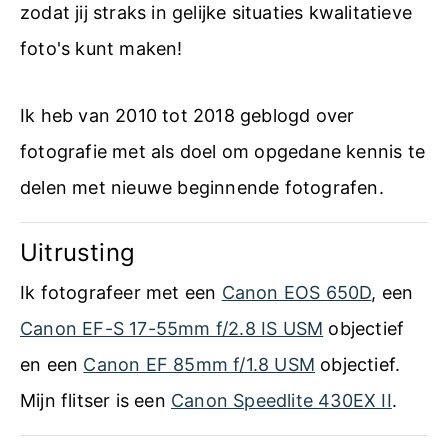
o
zodat jij straks in gelijke situaties kwalitatieve
m
foto's kunt maken!
H
a
Ik heb van 2010 tot 2018 geblogd over
n
fotografie met als doel om opgedane kennis te
d
delen met nieuwe beginnende fotografen.
l
Uitrusting
e
i
Ik fotografeer met een
Canon EOS 650D
, een
d
Canon EF-S 17-55mm f/2.8 IS USM
objectief
i
en een
Canon EF 85mm f/1.8 USM
objectief.
n
Mijn flitser is een
Canon Speedlite 430EX II
.
g