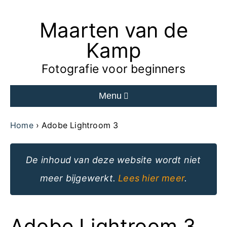
Maarten van de
Ga
naar
Kamp
de
Fotografie voor beginners
inhoud
Menu
van
de
Home
Adobe Lightroom 3
website
De inhoud van deze website wordt niet
meer bijgewerkt.
Lees hier meer
.
Adobe Lightroom 3