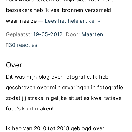
bezoekers heb ik veel bronnen verzameld
L
waarmee ze —
Lees het hele artikel
»
i
Geplaatst:
19-05-2012
Door:
Maarten
g
30 reacties
h
t
Over
r
Dit was mijn blog over fotografie. Ik heb
o
geschreven over mijn ervaringen in fotografie
o
zodat jij straks in gelijke situaties kwalitatieve
m
foto's kunt maken!
H
a
Ik heb van 2010 tot 2018 geblogd over