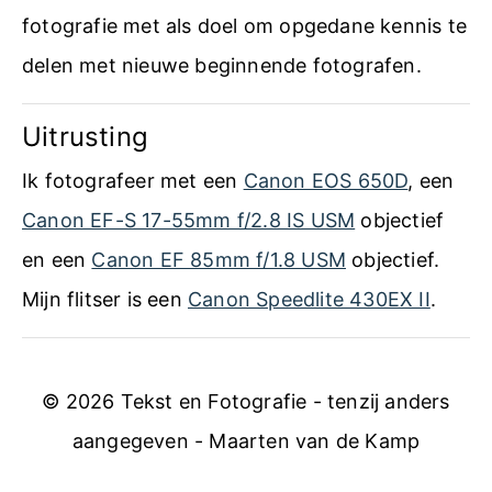
n
fotografie met als doel om opgedane kennis te
d
delen met nieuwe beginnende fotografen.
l
Uitrusting
e
i
Ik fotografeer met een
Canon EOS 650D
, een
d
Canon EF-S 17-55mm f/2.8 IS USM
objectief
i
en een
Canon EF 85mm f/1.8 USM
objectief.
n
Mijn flitser is een
Canon Speedlite 430EX II
.
g
e
© 2026 Tekst en Fotografie - tenzij anders
n
aangegeven - Maarten van de Kamp
e