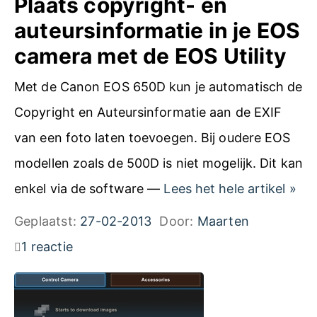
Plaats copyright- en
r
auteursinformatie in je EOS
e
camera met de EOS Utility
e
Met de Canon EOS 650D kun je automatisch de
n
Copyright en Auteursinformatie aan de EXIF
p
van een foto laten toevoegen. Bij oudere EOS
i
modellen zoals de 500D is niet mogelijk. Dit kan
m
P
enkel via de software —
Lees het hele artikel
»
p
l
Geplaatst:
27-02-2013
Door:
Maarten
e
a
1 reactie
l
a
m
t
e
s