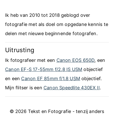
S
w
o
U
t
Ik heb van 2010 tot 2018 geblogd over
t
i
fotografie met als doel om opgedane kennis te
i
n
delen met nieuwe beginnende fotografen.
l
g
i
Uitrusting
m
t
e
Ik fotografeer met een
Canon EOS 650D
, een
y
t
Canon EF-S 17-55mm f/2.8 IS USM
objectief
C
en een
Canon EF 85mm f/1.8 USM
objectief.
a
Mijn flitser is een
Canon Speedlite 430EX II
.
n
o
© 2026 Tekst en Fotografie - tenzij anders