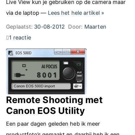
m
Live View kun je gebruiken op de camera maar
n
a
R
via de laptop —
Lees het hele artikel
»
a
t
e
Geplaatst:
30-08-2012
Door:
Maarten
m
i
m
1 reactie
e
e
o
s
i
t
m
n
e
e
j
S
t
e
h
d
Remote Shooting met
E
o
e
Canon EOS Utility
O
o
C
S
t
Een paar dagen geleden heb ik meer
a
c
i
productfoto’s gemaakt en daarbij heb ik een