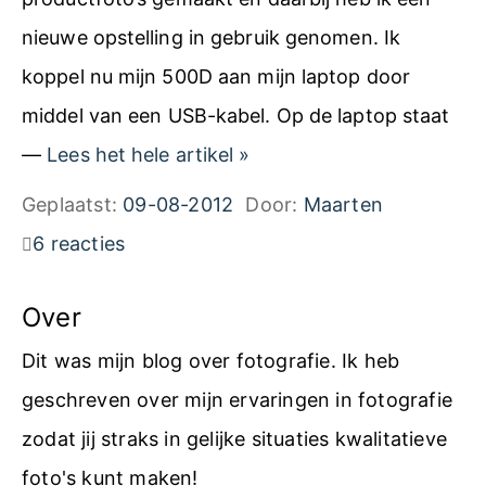
n
a
n
nieuwe opstelling in gebruik genomen. Ik
o
m
g
koppel nu mijn 500D aan mijn laptop door
n
e
m
middel van een USB-kabel. Op de laptop staat
E
r
e
R
—
Lees het hele artikel
»
O
a
t
e
S
Geplaatst:
09-08-2012
Door:
Maarten
m
L
m
U
6 reacties
e
i
o
t
t
v
t
Over
i
d
e
e
l
Dit was mijn blog over fotografie. Ik heb
e
V
S
i
geschreven over mijn ervaringen in fotografie
E
i
h
t
zodat jij straks in gelijke situaties kwalitatieve
O
e
o
y
foto's kunt maken!