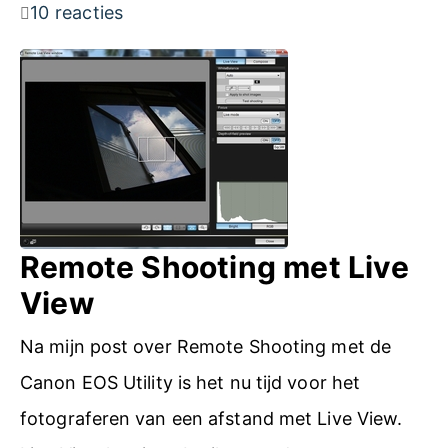
a
10 reacties
a
h
k
u
u
T
t
i
i
e
s
m
u
j
e
r
e
L
s
a
Remote Shooting met Live
i
p
View
n
s
f
Na mijn post over Remote Shooting met de
e
o
Canon EOS Utility is het nu tijd voor het
o
r
fotograferen van een afstand met Live View.
p