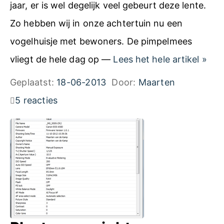
jaar, er is wel degelijk veel gebeurt deze lente.
Zo hebben wij in onze achtertuin nu een
vogelhuisje met bewoners. De pimpelmees
F
vliegt de hele dag op —
Lees het hele artikel
»
o
Geplaatst:
18-06-2013
Door:
Maarten
t
5 reacties
o
g
r
a
f
e
e