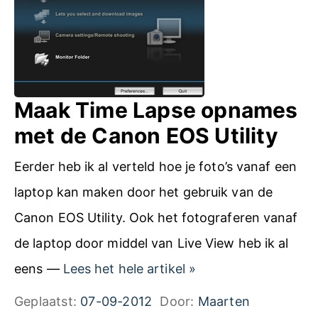
e
c
s
o
b
p
i
y
Maak Time Lapse opnames
j
r
met de Canon EOS Utility
e
i
e
Eerder heb ik al verteld hoe je foto’s vanaf een
g
n
laptop kan maken door het gebruik van de
h
v
Canon EOS Utility. Ook het fotograferen vanaf
t
o
de laptop door middel van Live View heb ik al
-
g
M
eens —
Lees het hele artikel
»
e
e
a
Geplaatst:
07-09-2012
Door:
Maarten
n
l