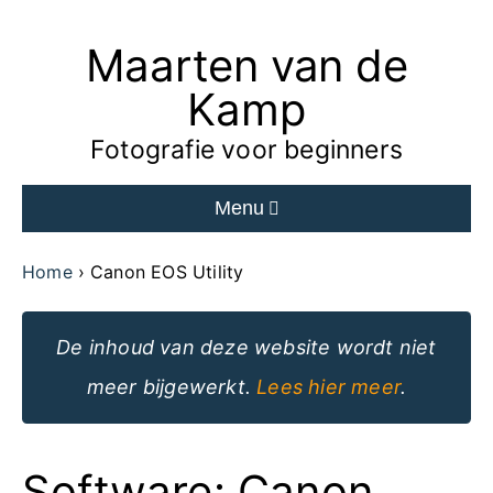
Maarten van de
Ga
naar
Kamp
de
Fotografie voor beginners
inhoud
Menu
van
de
Home
Canon EOS Utility
website
De inhoud van deze website wordt niet
meer bijgewerkt.
Lees hier meer
.
Software: Canon