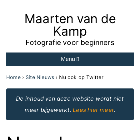
Maarten van de
Ga
naar
Kamp
de
Fotografie voor beginners
inhoud
Menu
van
de
Home
Site Nieuws
Nu ook op Twitter
website
De inhoud van deze website wordt niet
meer bijgewerkt.
Lees hier meer
.