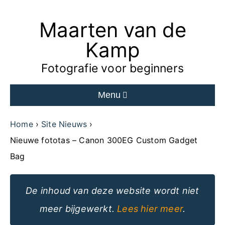
Maarten van de
Ga
naar
Kamp
de
Fotografie voor beginners
inhoud
Menu
van
de
Home
Site Nieuws
website
Nieuwe fototas – Canon 300EG Custom Gadget
Bag
De inhoud van deze website wordt niet
meer bijgewerkt.
Lees hier meer
.