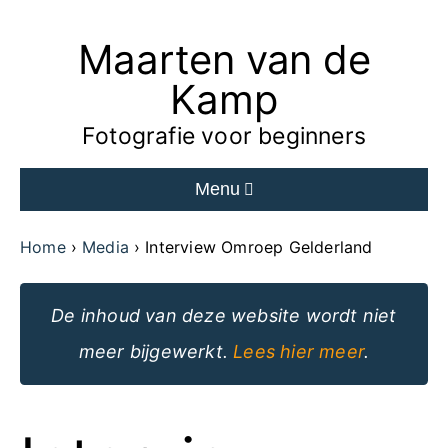
Maarten van de
Ga
naar
Kamp
de
Fotografie voor beginners
inhoud
Menu
van
de
Home
Media
Interview Omroep Gelderland
website
De inhoud van deze website wordt niet
meer bijgewerkt.
Lees hier meer
.