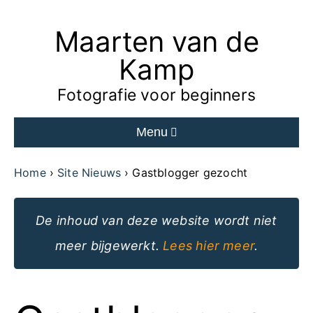
Maarten van de
Ga
naar
Kamp
de
Fotografie voor beginners
inhoud
Menu
van
de
Home
Site Nieuws
Gastblogger gezocht
website
De inhoud van deze website wordt niet
meer bijgewerkt.
Lees hier meer
.